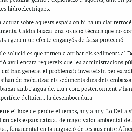
na pèssima gestió i explotació d’aquests, tant els p
es hidroelèctriques.
à actuar sobre aquests espais on hi ha un clar retrocé
iments. Caldrà buscar una solució tècnica que no do
ls i generi un efecte enganyós de falsa protecció
le solució és que tornen a arribar els sediments al D
ció avui encara requereix que les administracions pú
s qui han generat el problema!) inverteixin per estudi
 s’han de mobilitzar els sediments dins dels embass
baixar amb l’aigua del riu i com posteriorment s’han
superfície deltaica i la desembocadura.
e el luxe de perdre el temps, any a any. Lo Delta s
l un dels espais natural de major valor ambiental del
al, fonamental en la migració de les aus entre Àfrica