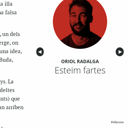
a illa
a falsa
, un dels
erge, on
una idea,
Anterior
◀︎
Sigu
▶︎
 Buda,
ORIOL RADALGA
Esteim fartes
ys. La
 deltes
ents) que
an arriben
Publicitat