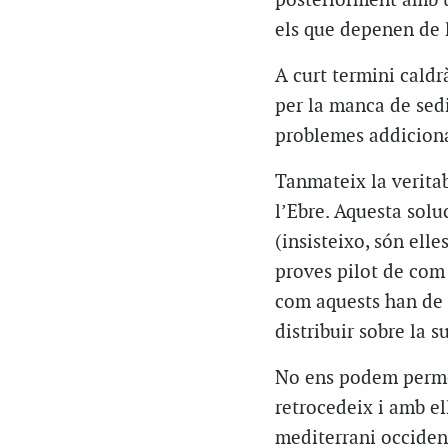
posteriorment amb u
els que depenen de l
A curt termini caldr
per la manca de sed
problemes addiciona
Tanmateix la veritab
l’Ebre. Aquesta solu
(insisteixo, són elle
proves pilot de com
com aquests han de 
distribuir sobre la 
No ens podem permetr
retrocedeix i amb el
mediterrani occident