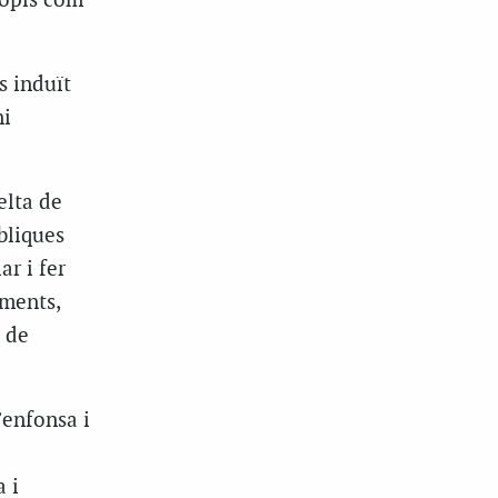
ropis com
s induït
ni
elta de
bliques
ar i fer
aments,
 de
’enfonsa i
 i