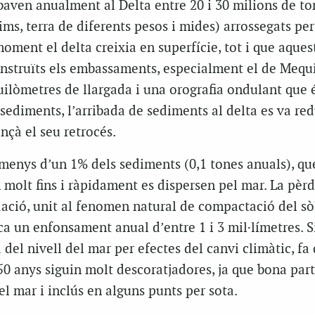
ribaven anualment al Delta entre 20 i 30 milions de t
ims, terra de diferents pesos i mides) arrossegats per
moment el delta creixia en superfície, tot i que aques
nstruïts els embassaments, especialment el de Mequ
uilòmetres de llargada i una orografia ondulant que 
sediments, l’arribada de sediments al delta es va red
çà el seu retrocés.
menys d’un 1% dels sediments (0,1 tones anuals), qu
 molt fins i ràpidament es dispersen pel mar. La pèr
ació, unit al fenomen natural de compactació del sò
a un enfonsament anual d’entre 1 i 3 mil·límetres. S
 del nivell del mar per efectes del canvi climàtic, fa 
50 anys siguin molt descoratjadores, ja que bona part
el mar i inclús en alguns punts per sota.