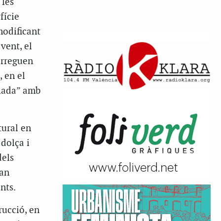
 les
fície
modificant
vent, el
arreguen
 en el
alada” amb
tural en
 dolça i
dels
tan
nts.
rucció, en