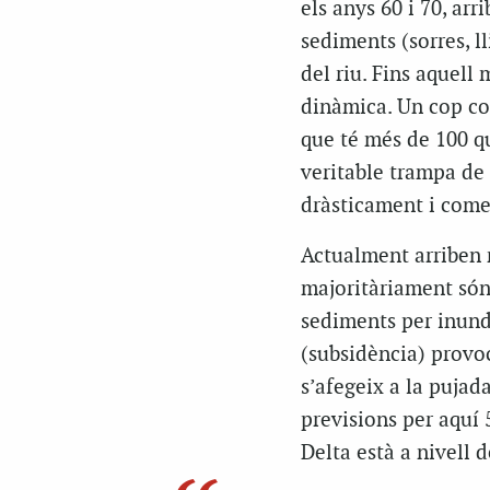
els anys 60 i 70, ar
sediments (sorres, ll
del riu. Fins aquell 
dinàmica. Un cop co
que té més de 100 q
veritable trampa de 
dràsticament i comen
Actualment arriben 
majoritàriament són
sediments per inund
(subsidència) provoc
s’afegeix a la pujada
previsions per aquí 
Delta està a nivell d