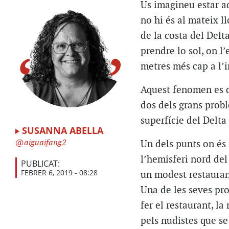
Us imagineu estar aq
no hi és al mateix l
de la costa del Delt
prendre lo sol, on l’
metres més cap a l’i
Aquest fenomen es d
dos dels grans prob
superfície del Delta 
SUSANNA ABELLA
aiguaifang2
Un dels punts on és
l’hemisferi nord del
PUBLICAT:
FEBRER 6, 2019 - 08:28
un modest restaurant
Una de les seves pro
fer el restaurant, l
pels nudistes que se