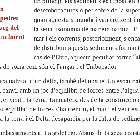
En principi els sediments es dipositen a
cs
desembocadures o per sobre de la super
 pedres
quan aquesta s’inunda i van creixent i 
arg del
la seua fisonomia de manera natural. El 
finalment
mar i els corrents, posteriorment, s’enc
de distribuir aquests sediments formant,
cas de l’Ebre, aquesta peculiar forma “
 de sorra com són el Fangar i el Trabucador.
ca natural d’un delta, també del nostre. Un espai na
canvi, amb un joc d’equilibri de forces entre l’aigua
, el vent i la terra. Tanmateix, des de la construcció 
equilibri de forces s’ha trencat, el mar i el vent es
a la terra i el Delta desapareix per la falta de sedime
embassaments al llarg del riu. Abans de la seua const