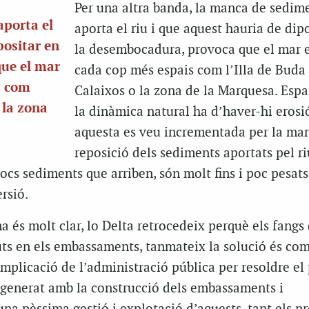
Per una altra banda, la manca de sedim
porta el
aporta el riu i que aquest hauria de dip
positar en
la desembocadura, provoca que el mar 
que el mar
cada cop més espais com l’Illa de Buda 
s com
Calaixos o la zona de la Marquesa. Espa
o la zona
la dinàmica natural ha d’haver-hi erosi
aquesta es veu incrementada per la ma
reposició dels sediments aportats pel ri
pocs sediments que arriben, són molt fins i poc pesats
ersió.
a és molt clar, lo Delta retrocedeix perquè els fangs
uts en els embassaments, tanmateix la solució és com
implicació de l’administració pública per resoldre e
 generat amb la construcció dels embassaments i