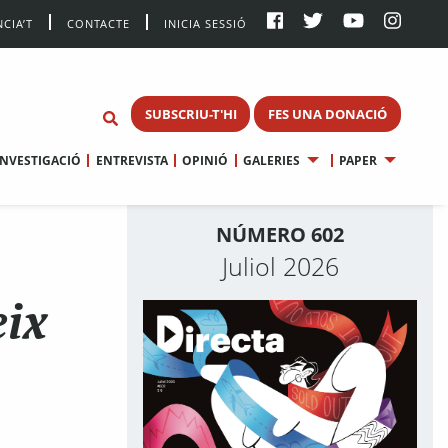
CIA’T
CONTACTE
INICIA SESSIÓ
SUBSCRIU-T'HI
FES UNA DONACIÓ
INVESTIGACIÓ
ENTREVISTA
OPINIÓ
GALERIES
PAPER
NÚMERO 602
Juliol 2026
eix