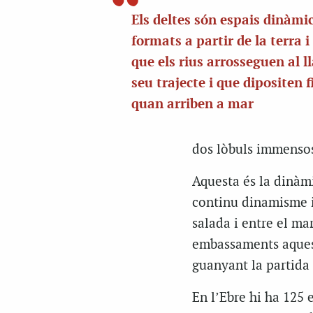
Els deltes són espais dinàmi
formats a partir de la terra i
que els rius arrosseguen al ll
seu trajecte i que dipositen 
quan arriben a mar
dos lòbuls immensos
Aquesta és la dinàmi
continu dinamisme i 
salada i entre el mar
embassaments aquest 
guanyant la partida 
En l’Ebre hi ha 125 