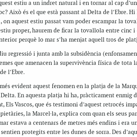
uest estiu a un indret natural i en tornar al cap d’un
loc? Això és el que està passant al Delta de l’Ebre. Hi
a, on aquest estiu passat vam poder escampar la toval
estiu proper, haurem de ficar la tovallola entre cinc i
nterior perquè lo mar s’ha menjat aquell tros de platj
iu regressió i junta amb la subsidència (enfonsamen
lemes que amenacen la supervivència física de tota l
de l’Ebre.
 més evident aquest fenomen en la platja de la Marqu
 Delta. En aquesta platja hi ha, pràcticament enmig d
, Els Vascos, que és testimoni d’aquest retrocés imp
pietàries, la Marcel·la, explica com quan els seus pa
a mar estava a centenars de metres més endins i era u
 sentien protegits entre les dunes de sorra. Des d’aq