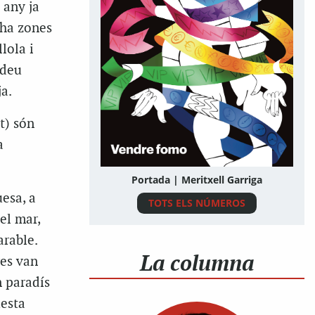
 any ja
 ha zones
lola i
 deu
a.
t) són
a
Portada | Meritxell Garriga
esa, a
TOTS ELS NÚMEROS
el mar,
arable.
La columna
res van
n paradís
uesta