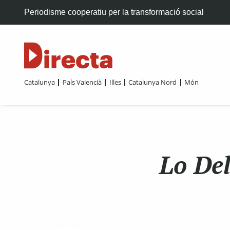
Periodisme cooperatiu per la transformació social
Catalunya
País Valencià
Illes
Catalunya Nord
Món
Lo Del