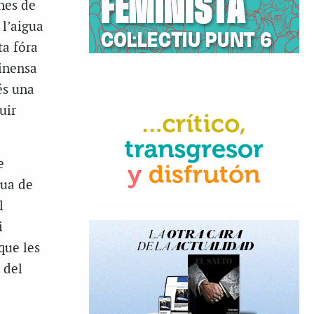
ones de
 l’aigua
ta fóra
inensa
és una
uir
e
dua de
l
i
que les
 del