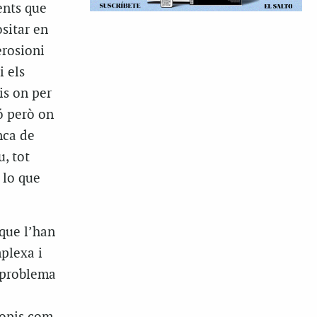
ents que
ositar en
erosioni
i els
is on per
ó però on
nca de
u, tot
 lo que
 que l’han
plexa i
l problema