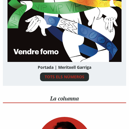
Portada | Meritxell Garriga
TOTS ELS NÚMEROS
La columna