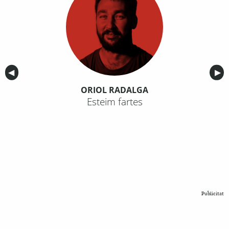
Anterior
◀︎
Sig
▶︎
ORIOL RADALGA
Esteim fartes
Publicitat