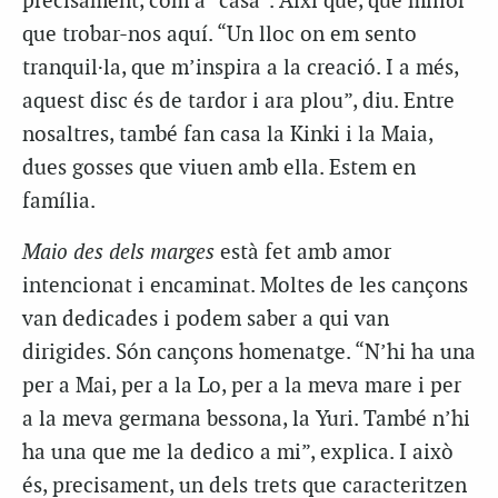
precisament, com a “casa”. Així que, què millor
que trobar-nos aquí. “Un lloc on em sento
tranquil·la, que m’inspira a la creació. I a més,
aquest disc és de tardor i ara plou”, diu. Entre
nosaltres, també fan casa la Kinki i la Maia,
dues gosses que viuen amb ella. Estem en
família.
Maio des dels marges
està fet amb amor
intencionat i encaminat. Moltes de les cançons
van dedicades i podem saber a qui van
dirigides. Són cançons homenatge. “N’hi ha una
per a Mai, per a la Lo, per a la meva mare i per
a la meva germana bessona, la Yuri. També n’hi
ha una que me la dedico a mi”, explica. I això
és, precisament, un dels trets que caracteritzen