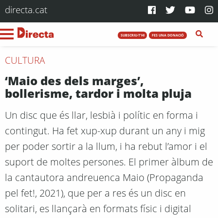
directa.cat
SUBSCRIU-T'HI
FES UNA DONACIÓ
CULTURA
‘Maio des dels marges’,
bollerisme, tardor i molta pluja
Un disc que és llar, lesbià i polític en forma i
contingut. Ha fet xup-xup durant un any i mig
per poder sortir a la llum, i ha rebut l’amor i el
suport de moltes persones. El primer àlbum de
la cantautora andreuenca Maio (Propaganda
pel fet!, 2021), que per a res és un disc en
solitari, es llançarà en formats físic i digital