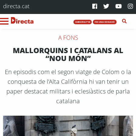
directa.cat
SUBSCRIU-T'HI
FES UNA DONACIÓ
A FONS
MALLORQUINS I CATALANS AL
“NOU MÓN”
En episodis com el segon viatge de Colom o la
conquesta de l’Alta Califòrnia hi van tenir un
paper destacat militars i eclesiàstics de parla
catalana