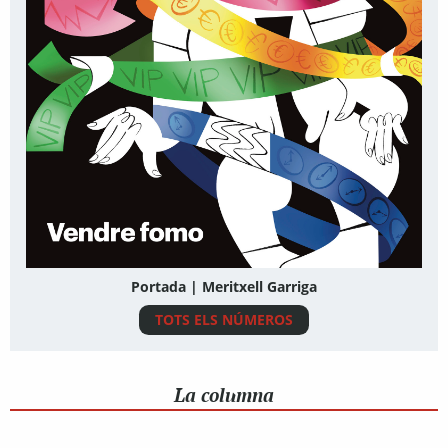
Portada | Meritxell Garriga
TOTS ELS NÚMEROS
La columna