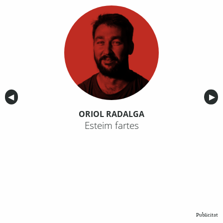
Anterior
◀︎
Sig
▶︎
ORIOL RADALGA
Esteim fartes
Publicitat