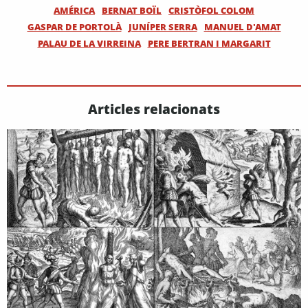
AMÉRICA
BERNAT BOÏL
CRISTÒFOL COLOM
GASPAR DE PORTOLÀ
JUNÍPER SERRA
MANUEL D'AMAT
PALAU DE LA VIRREINA
PERE BERTRAN I MARGARIT
Articles relacionats