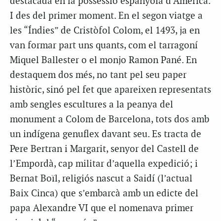
destacada en la possessió espanyola d’Amèrica.
I des del primer moment. En el segon viatge a
les “Índies” de Cristòfol Colom, el 1493, ja en
van formar part uns quants, com el tarragoní
Miquel Ballester o el monjo Ramon Pané. En
destaquem dos més, no tant pel seu paper
històric, sinó pel fet que apareixen representats
amb sengles escultures a la peanya del
monument a Colom de Barcelona, tots dos amb
un indígena genuflex davant seu. Es tracta de
Pere Bertran i Margarit, senyor del Castell de
l’Empordà, cap militar d’aquella expedició; i
Bernat Boïl, religiós nascut a Saidí (l’actual
Baix Cinca) que s’embarcà amb un edicte del
papa Alexandre VI que el nomenava primer