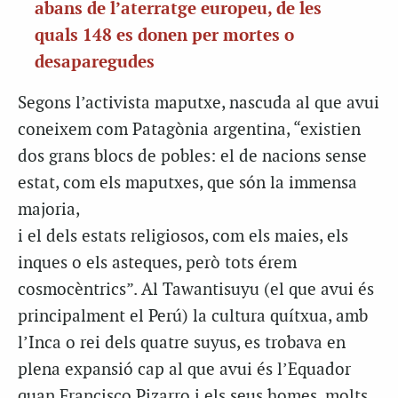
abans de l’aterratge europeu, de les
quals 148 es donen per mortes o
desaparegudes
Segons l’activista maputxe, nascuda al que avui
coneixem com Patagònia argentina, “existien
dos grans blocs de pobles: el de nacions sense
estat, com els maputxes, que són la immensa
majoria,
i el dels estats religiosos, com els maies, els
inques o els asteques, però tots érem
cosmocèntrics”. Al Tawantisuyu (el que avui és
principalment el Perú) la cultura quítxua, amb
l’Inca o rei dels quatre
suyus
, es trobava en
plena expansió cap al que avui és l’Equador
quan Francisco Pizarro i els seus homes, molts