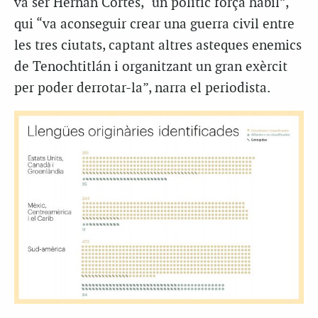
va ser Hernán Cortés, “un polític força hàbil”,
qui “va aconseguir crear una guerra civil entre
les tres ciutats, captant altres asteques enemics
de Tenochtitlán i organitzant un gran exèrcit
per poder derrotar-la”, narra el periodista.