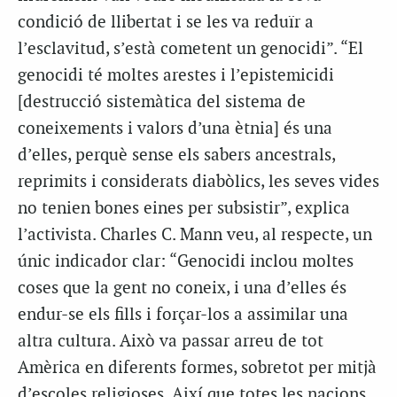
condició de llibertat i se les va reduïr a
l’esclavitud, s’està cometent un genocidi”. “El
genocidi té moltes arestes i l’epistemicidi
[destrucció sistemàtica del sistema de
coneixements i valors d’una ètnia] és una
d’elles, perquè sense els sabers ancestrals,
reprimits i considerats diabòlics, les seves vides
no tenien bones eines per subsistir”, explica
l’activista. Charles C. Mann veu, al respecte, un
únic indicador clar: “
Genocidi
inclou moltes
coses que la gent no coneix, i una d’elles és
endur-se els fills i forçar-los a assimilar una
altra cultura. Això va passar arreu de tot
Amèrica en diferents formes, sobretot per mitjà
d’escoles religioses. Així que totes les nacions