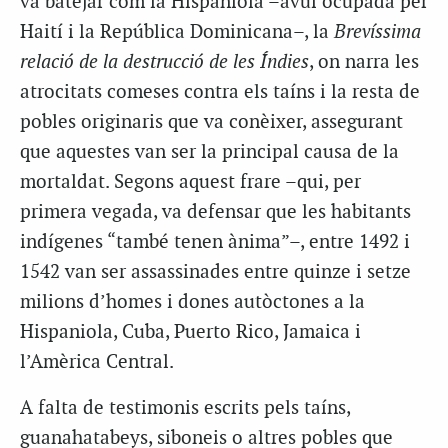
va batejar com la Hispaniola –avui ocupada per
Haití i la República Dominicana–, la
Brevíssima
relació de la destrucció de les Índies
, on narra les
atrocitats comeses contra els taíns i la resta de
pobles originaris que va conèixer, assegurant
que aquestes van ser la principal causa de la
mortaldat. Segons aquest frare –qui, per
primera vegada, va defensar que les habitants
indígenes “també tenen ànima”–, entre 1492 i
1542 van ser assassinades entre quinze i setze
milions d’homes i dones autòctones a la
Hispaniola, Cuba, Puerto Rico, Jamaica i
l’Amèrica Central.
A falta de testimonis escrits pels taíns,
guanahatabeys, siboneis o altres pobles que