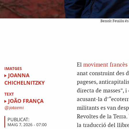
Benoît Feuillu és
El
moviment francès 
IMATGES
anat construint des d
JOANNA
pageses, anticapital
CHICHELNITZKY
directa de masses”, i
TEXT
acusant-la d’“ecoterr
JOÃO FRANÇA
militants es van desp
jotaemi
Revoltes de la Terra.
PUBLICAT:
MAIG 7, 2026 - 07:00
la traducció del llib