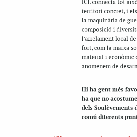
ICL connecta tot aix
territori concret, i e
la maquinària de guer
composició i diversit
l’arrelament local de
fort, com la marxa s
material i econòmic d
anomenem de desar
Hi ha gent més favo
ha que no acostumen
dels Soulèvements d
comú diferents punts