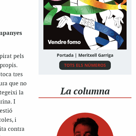
companyes
Portada | Meritxell Garriga
irat pels
propis.
TOTS ELS NÚMEROS
 toca tres
tura que no
La columna
tegeixi la
rina. I
estió
oles, i
ita contra