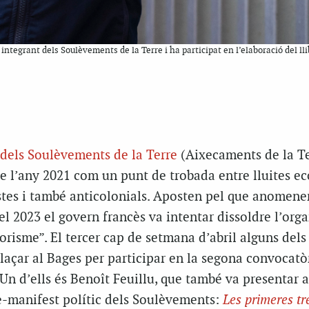
 integrant dels Soulèvements de la Terre i ha participat en l’elaboració del l
dels Soulèvements de la Terre
(Aixecaments de la Te
e l’any 2021 com un punt de trobada entre lluites ec
istes i també anticolonials. Aposten pel que anomen
 el 2023 el govern francès va intentar dissoldre l’org
orisme”. El tercer cap de setmana d’abril alguns dels
laçar al Bages per participar en la segona convocatò
 Un d’ells és Benoît Feuillu, que també va presentar 
re-manifest polític dels Soulèvements:
Les primeres t