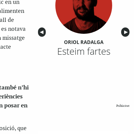
ic en un
 alimenten
all de
e es notava
Anterior
◀︎
Sigu
▶︎
n missatge
ORIOL RADALGA
pacte
Esteim fartes
 també n’hi
eriències
en posar en
Publicitat
osició, que