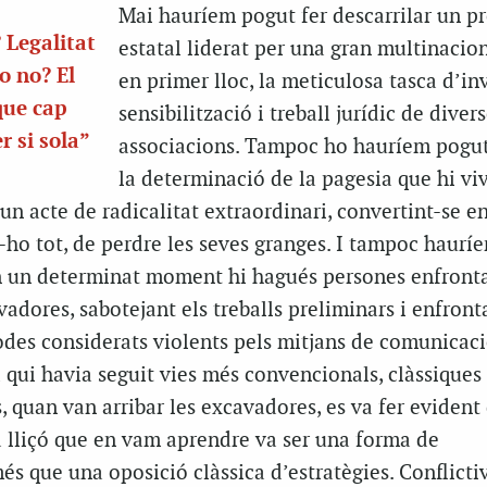
Mai hauríem pogut fer descarrilar un pr
? Legalitat
estatal liderat per una gran multinacion
o no? El
en primer lloc, la meticulosa tasca d’in
que cap
sensibilització i treball jurídic de diver
r si sola”
associacions. Tampoc ho hauríem pogut
la determinació de la pagesia que hi viv
 un acte de radicalitat extraordinari, convertint-se 
e-ho tot, de perdre les seves granges. I tampoc haurí
n un determinat moment hi hagués persones enfront
vadores, sabotejant els treballs preliminars i enfront
des considerats violents pels mitjans de comunicaci
 a qui havia seguit vies més convencionals, clàssiques 
, quan van arribar les excavadores, es va fer evident
La lliçó que en vam aprendre va ser una forma de
 que una oposició clàssica d’estratègies. Conflictiv