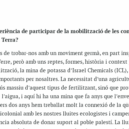
eriència de participar de la mobilització de les 
a Terra?
 de trobar-nos amb un moviment germà, en part insp
rre, però amb uns reptes, formes, història i context 
lització, la mina de potassa d’Israel Chemicals (ICL),
mportants per nosaltres. La necessitat d’una agricul
ús massiu d’aquest tipus de fertilitzant, sinó que pro
 l’aigua, i aquí hi ha una mina que fa anys que l’enve
rers dos anys hem treballat molt la connexió de la qü
ticolonial amb les nostres lluites ecologistes i camper
cia absoluta de donar suport al poble palestí. La llu