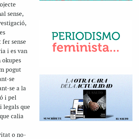
ojecte
al sense,
vestigació,
ses
 fer sense
ia i es van
en okupes
em pogut
ant-se
ant-se a la
ó i pel
i legals que
 que calia
itat o no-