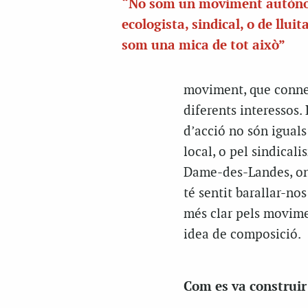
“No som un moviment autòn
ecologista, sindical, o de lluita
som una mica de tot això”
moviment, que connec
diferents interessos. 
d’acció no són iguals 
local, o pel sindical
Dame-des-Landes, on 
té sentit barallar-no
més clar pels movimen
idea de composició.
Com es va construir