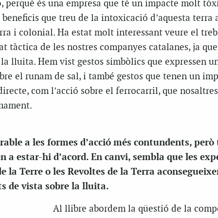
ò, perquè és una empresa que té un impacte molt tòx
ls beneficis que treu de la intoxicació d’aquesta terra
ra i colonial. Ha estat molt interessant veure el treb
at tàctica de les nostres companyes catalanes, ja qu
 la lluita. Hem vist gestos simbòlics que expressen u
obre el runam de sal, i també gestos que tenen un im
irecte, com l’acció sobre el ferrocarril, que nosaltres
mament.
rable a les formes d’acció més contundents, però
 a estar-hi d’acord. En canvi, sembla que les exp
e la Terre o les Revoltes de la Terra aconsegueix
 de vista sobre la lluita.
Al llibre abordem la qüestió de la comp