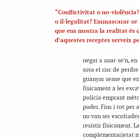
“Conflictivitat o no-violència
o il·legalitat? Emmascarar-se 
que ens mostra la realitat és 
d’aquestes receptes serveix pe
negar a anar-se’n, en
sota el risc de perdr
guanyar sense que e
físicament a les exca
policia emprant mèto
poder. Fins i tot per
no van ser escoltades
resistir físicament. 
complementarietat més