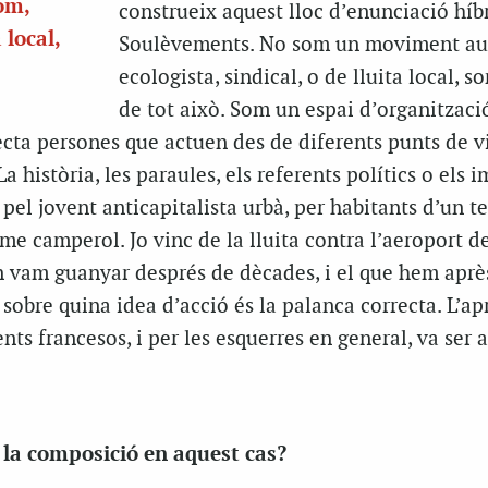
om,
construeix aquest lloc d’enunciació híb
 local,
Soulèvements. No som un moviment a
ecologista, sindical, o de lluita local, 
de tot això. Som un espai d’organitzaci
ta persones que actuen des de diferents punts de v
La història, les paraules, els referents polítics o els 
pel jovent anticapitalista urbà, per habitants d’un te
isme camperol. Jo vinc de la lluita contra l’aeroport d
vam guanyar després de dècades, i el que hem aprè
s sobre quina idea d’acció és la palanca correcta. L’a
ts francesos, i per les esquerres en general, va ser 
 la composició en aquest cas?