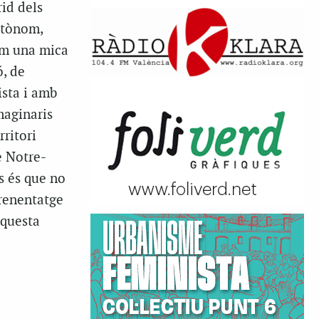
rid dels
utònom,
som una mica
ó, de
ista i amb
imaginaris
rritori
e Notre-
s és que no
prenentatge
aquesta