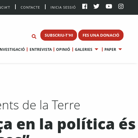
CIA’T
CONTACTE
INICIA SESSIÓ
SUBSCRIU-T'HI
FES UNA DONACIÓ
INVESTIGACIÓ
ENTREVISTA
OPINIÓ
GALERIES
PAPER
nts de la Terre
 en la política és