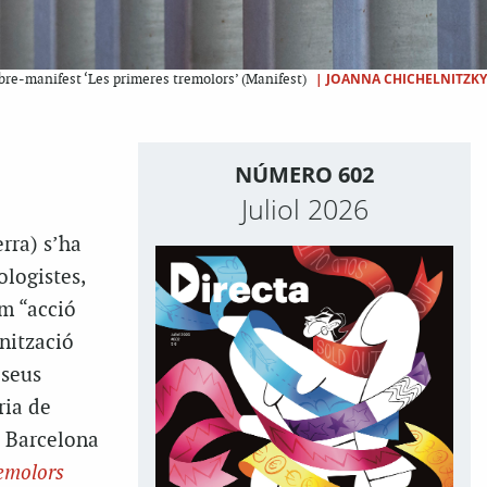
|
JOANNA CHICHELNITZKY
libre-manifest ‘Les primeres tremolors’ (Manifest)
NÚMERO 602
Juliol 2026
rra) s’ha
ologistes,
em “acció
anització
 seus
ria de
a Barcelona
remolors