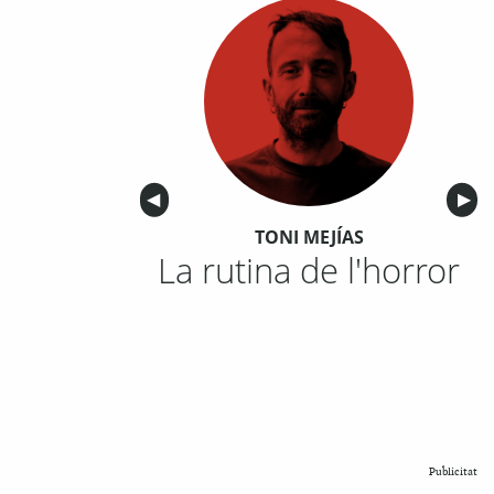
Anterior
◀︎
Sigu
▶︎
TONI MEJÍAS
La rutina de l'horror
Publicitat