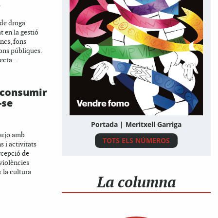
O
 de droga
t en la gestió
ncs, fons
ions públiques.
ecta...
 consumir
-se
Portada | Meritxell Garriga
barjo amb
TOTS ELS NÚMEROS
s i activitats
rcepció de
 violències
 la cultura
La columna