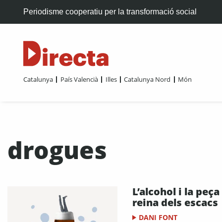
Periodisme cooperatiu per la transformació social
Catalunya
País Valencià
Illes
Catalunya Nord
Món
drogues
L’alcohol i la peça
reina dels escacs
DANI FONT