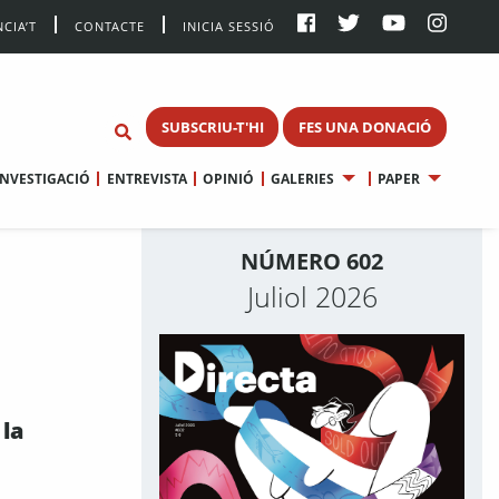
CIA’T
CONTACTE
INICIA SESSIÓ
SUBSCRIU-T'HI
FES UNA DONACIÓ
INVESTIGACIÓ
ENTREVISTA
OPINIÓ
GALERIES
PAPER
NÚMERO 602
Juliol 2026
 la