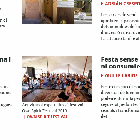
ADRIÁN CRESP
a
Les xarxes de venda
n el
aprofiten la passivita
ara
dels immobles de ba
d’inversió i instituc
La situació també af
ma i
Festa sense
ni consumir
GUILLE LARIOS
s una
Festes i espais d’es
onsums,
diversitat de funcion
poden enfortir la pe
drogues
seguretat, reduir les
Activitats d'esport dins el festival
sexuals i transformar
Own Spirit Festival 2019
del...
|
OWN SPIRIT FESTIVAL