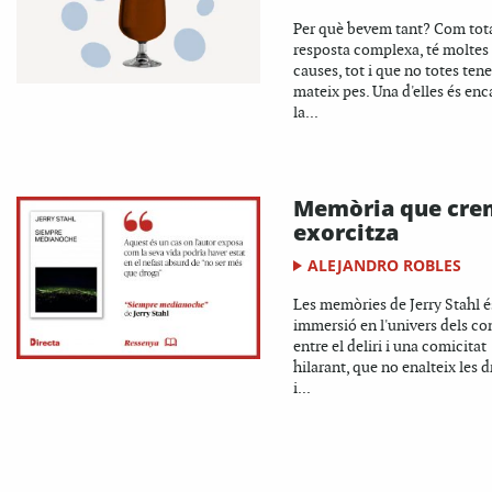
Per què bevem tant? Com tot
resposta complexa, té moltes
causes, tot i que no totes tene
mateix pes. Una d'elles és enc
la...
Memòria que cre
exorcitza
ALEJANDRO ROBLES
Les memòries de Jerry Stahl é
immersió en l'univers dels c
entre el deliri i una comicitat
hilarant, que no enalteix les 
i...