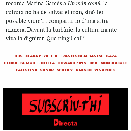
recorda Marina Garcés a
Un món comú,
la
cultura no ha de salvar el món, sinó fer
possible viure’l i compartir-lo d’una altra
manera. Davant la barbàrie, la cultura manté
viva la dignitat. Que ningú calli.
BDS
CLARA PEYA
FIB
FRANCESCA ALBANESE
GAZA
GLOBAL SUMUD FLOTILLA
HOWARD ZINN
KKR
MONDIACULT
PALESTINA
SÓNAR
SPOTIFY
UNESCO
VIÑAROCK