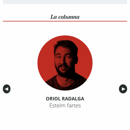
La columna
Anterior
◀︎
Sig
▶︎
ORIOL RADALGA
Esteim fartes