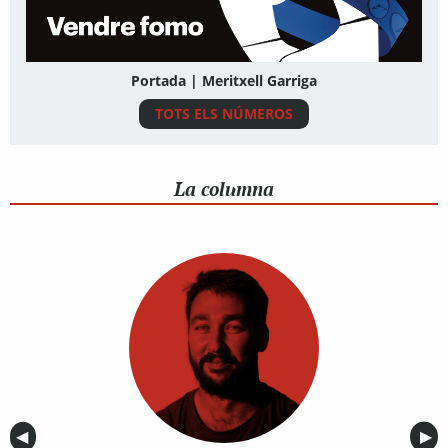
Portada | Meritxell Garriga
TOTS ELS NÚMEROS
La columna
Anterior
◀︎
Sig
▶︎