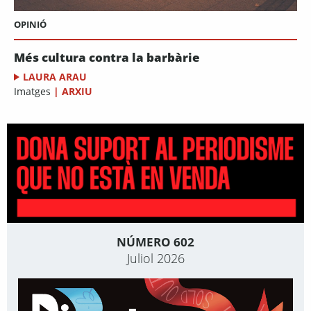
OPINIÓ
Més cultura contra la barbàrie
LAURA ARAU
Imatges
|
ARXIU
NÚMERO 602
Juliol 2026