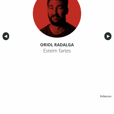
Anterior
◀︎
Sig
▶︎
ORIOL RADALGA
Esteim fartes
Publicitat