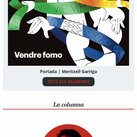
Portada | Meritxell Garriga
TOTS ELS NÚMEROS
La columna