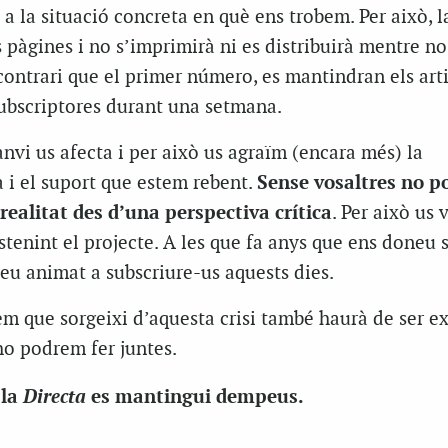
a
a la situació concreta en què ens trobem. Per això, l
 pàgines i no s’imprimirà ni es distribuirà mentre no
l contrari que el primer número, es mantindran els art
subscriptores durant una setmana.
vi us afecta i per això us agraïm (encara més) la
 i el suport que estem rebent.
Sense vosaltres no p
 realitat des d’una perspectiva crítica
. Per això us
stenint el projecte. A les que fa anys que ens doneu s
eu animat a subscriure-us aquests dies.
 que sorgeixi d’aquesta crisi també haurà de ser exp
 ho podrem fer juntes.
Directa
 la
es mantingui dempeus.