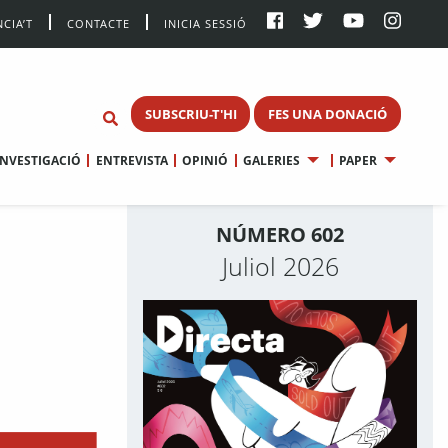
CIA’T
CONTACTE
INICIA SESSIÓ
SUBSCRIU-T'HI
FES UNA DONACIÓ
INVESTIGACIÓ
ENTREVISTA
OPINIÓ
GALERIES
PAPER
NÚMERO 602
Juliol 2026