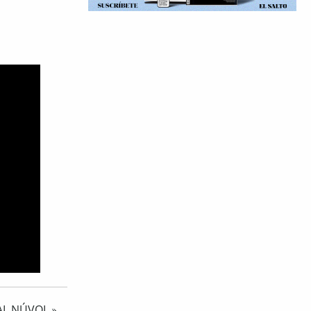
AL NÚVOL
»