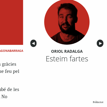
Anterior
◀︎
Sigu
▶︎
ORIOL RADALGA
PAGONABARRAGA
Esteim fartes
 gràcies
ue feu pel
mbé de les
. No
Publicitat