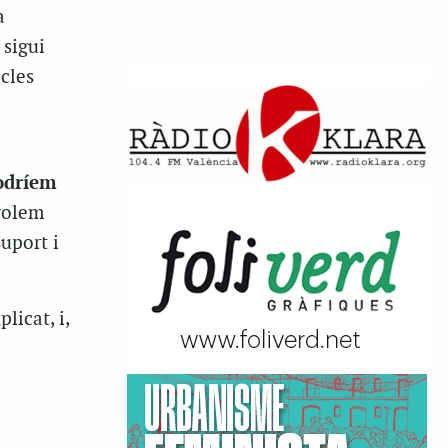
a
 sigui
icles
odríem
 volem
uport i
licat, i,