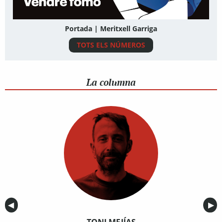
Portada | Meritxell Garriga
TOTS ELS NÚMEROS
La columna
Anterior
◀︎
Sig
▶︎
TONI MEJÍAS