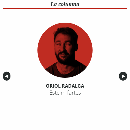
La columna
Anterior
◀︎
Sig
▶︎
ORIOL RADALGA
Esteim fartes