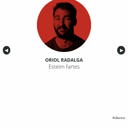
Anterior
◀︎
Sig
▶︎
ORIOL RADALGA
Esteim fartes
Publicitat