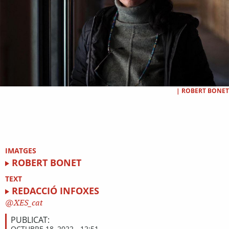
|
ROBERT BONET
IMATGES
ROBERT BONET
TEXT
REDACCIÓ INFOXES
XES_cat
PUBLICAT:
OCTUBRE 18, 2022 - 12:51