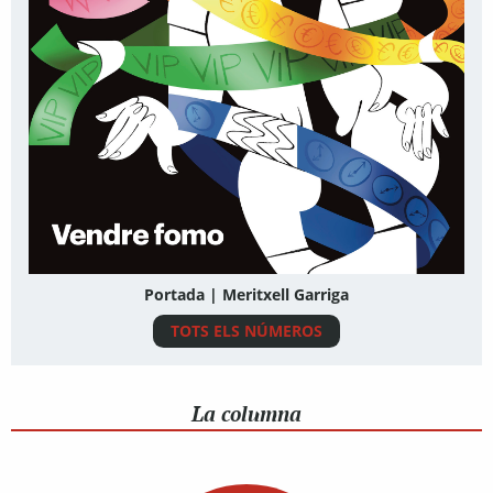
Portada | Meritxell Garriga
TOTS ELS NÚMEROS
La columna