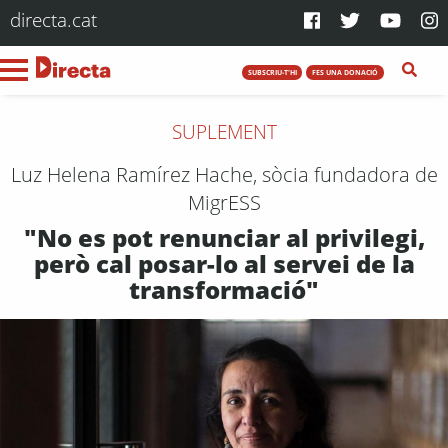
directa.cat
SUBSCRIU-T'HI
FES UNA DONACIÓ
SUPLEMENT
Luz Helena Ramírez Hache, sòcia fundadora de
MigrESS
"No es pot renunciar al privilegi,
però cal posar-lo al servei de la
transformació"