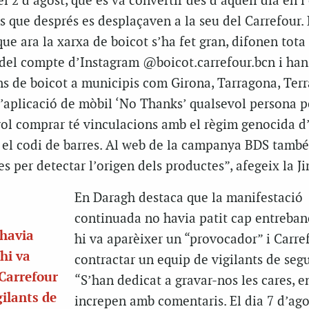
l 2 d’agost, que es va convertir des d’aquell dia en l
s que després es desplaçaven a la seu del Carrefour.
ue ara la xarxa de boicot s’ha fet gran, difonen tota 
 del compte d’Instagram @boicot.carrefour.bcn i han
ns de boicot a municipis com Girona, Tarragona, Terr
 l’aplicació de mòbil ‘No Thanks’ qualsevol persona p
ol comprar té vinculacions amb el règim genocida d’
 el codi de barres. Al web de la campanya BDS tamb
es per detectar l’origen dels productes”, afegeix la J
En Daragh destaca que la manifestació
continuada no havia patit cap entrebanc
 havia
hi va aparèixer un “provocador” i Carre
hi va
contractar un equip de vigilants de segu
 Carrefour
“S’han dedicat a gravar-nos les cares, e
gilants de
increpen amb comentaris. El dia 7 d’ago