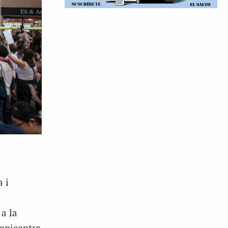
 i
a la