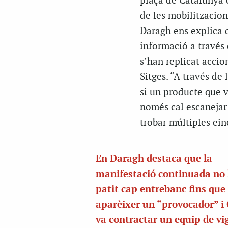
plaça de Catalunya e
de les mobilitzacion
Daragh ens explica q
informació a través
s’han replicat accio
Sitges. “A través de
si un producte que v
només cal escanejar
trobar múltiples ein
En Daragh destaca que la
manifestació continuada no
patit cap entrebanc fins que 
aparèixer un “provocador” i
va contractar un equip de vi