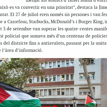
menjar als soldats d’Israel abans d’entr
això es va convertir en una prioritat”, destaca la Jim
utat. El 27 de juliol eren només sis persones i van fe
se a Carrefour, Starbucks, McDonald’s i Burger King, 
sat 3 de setembre van superar les quatre-centes manif
 policial que sumava més d’un centenar de policies
del districte fins a antiavalots, passant per la unita
 l’àrea d’informació.