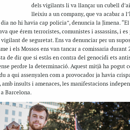
dels vigilants li va llançar un cubell d’
lleixiu a un company, que va acabar a l’
dia no hi havia cap policia”, denuncia la Jimena. “El
va que érem terroristes, comunistes i assassins, i es
 vigilant de seguretat. Ens va denunciar per un supo
sme i els Mossos ens van tancar a comissaria durant 
sta de dir que si estàs en contra del genocidi ets anti
ense perdre la determinació. Aquest mitjà ha pogut c
du a qui assenyalen com a provocador ja havia crisp
 amb insults i amenaces, les manifestacions indepen
 a Barcelona.