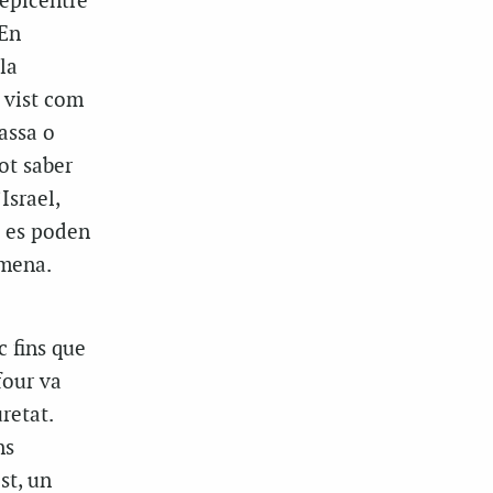
’epicentre
 En
la
 vist com
assa o
ot saber
Israel,
é es poden
imena.
 fins que
four va
retat.
ns
st, un