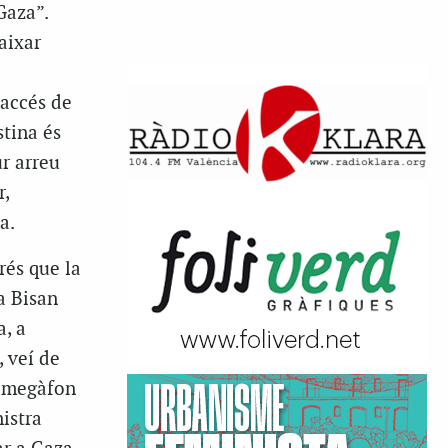
Gaza”.
aixar
’accés de
stina és
r arreu
r,
a.
rés que la
a Bisan
a, a
, veí de
l megàfon
istra