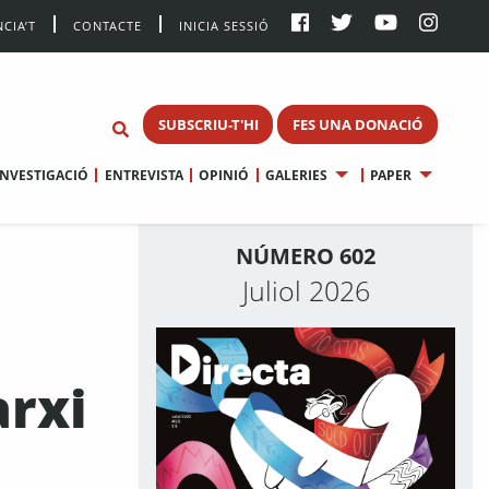
CIA’T
CONTACTE
INICIA SESSIÓ
SUBSCRIU-T'HI
FES UNA DONACIÓ
INVESTIGACIÓ
ENTREVISTA
OPINIÓ
GALERIES
PAPER
NÚMERO 602
Juliol 2026
arxi