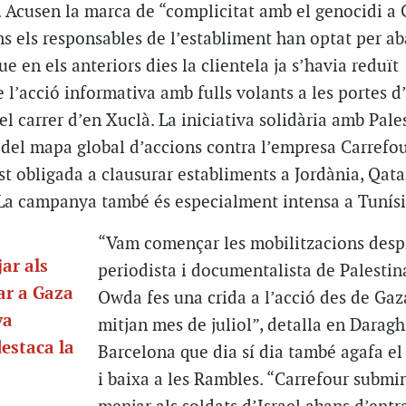
. Acusen la marca de “complicitat amb el genocidi a 
ns els responsables de l’establiment han optat per ab
e en els anteriors dies la clientela ja s’havia reduït
 l’acció informativa amb fulls volants a les portes d
el carrer d’en Xuclà. La iniciativa solidària amb Pale
del mapa global d’accions contra l’empresa Carrefou
st obligada a clausurar establiments a Jordània, Qata
. La campanya també és especialment intensa a Tunísi
“Vam començar les mobilitzacions desp
ar als
periodista i documentalista de Palestin
rar a Gaza
Owda fes una crida a l’acció des de Gaz
va
mitjan mes de juliol”, detalla en Daragh
destaca la
Barcelona que dia sí dia també agafa e
i baixa a les Rambles. “Carrefour submin