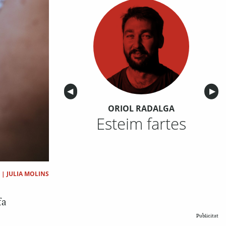
Anterior
◀︎
Sigu
▶︎
ORIOL RADALGA
Esteim fartes
|
JULIA MOLINS
fa
Publicitat