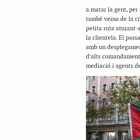
a matar la gent, per 
també veïna de la ci
petita ruta aturant-
la clientela. El pas
amb un desplegament
d’alts comandaments 
mediació i agents de