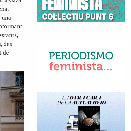
ar a Gaza
ena,
r una
informant
estants,
, des
t de