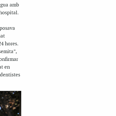
aigua amb
hospital.
 posava
sat
24 hores.
semita”,
onfirmar
at en
dentistes