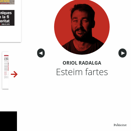
Anterior
◀︎
Sigu
▶︎
ORIOL RADALGA
Esteim fartes
10-11
12-13
14-15
Publicitat