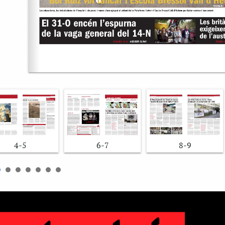
4-5
6-7
8-9