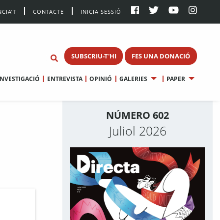
CIA’T
CONTACTE
INICIA SESSIÓ
SUBSCRIU-T'HI
FES UNA DONACIÓ
INVESTIGACIÓ
ENTREVISTA
OPINIÓ
GALERIES
PAPER
NÚMERO 602
Juliol 2026