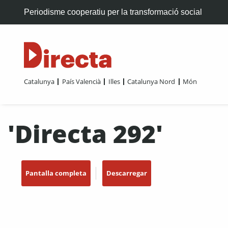
Periodisme cooperatiu per la transformació social
Catalunya
País Valencià
Illes
Catalunya Nord
Món
'Directa 292'
Pantalla completa
Descarregar