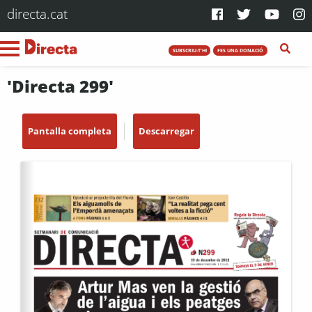
directa.cat
SUBSCRIU-T'HI
FES UNA DONACIÓ
'Directa 299'
Pantalla completa
Descarregar