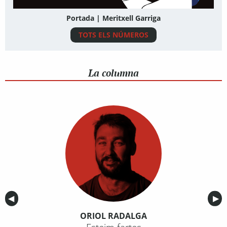
Portada | Meritxell Garriga
TOTS ELS NÚMEROS
La columna
Anterior
◀︎
Sig
▶︎
ORIOL RADALGA