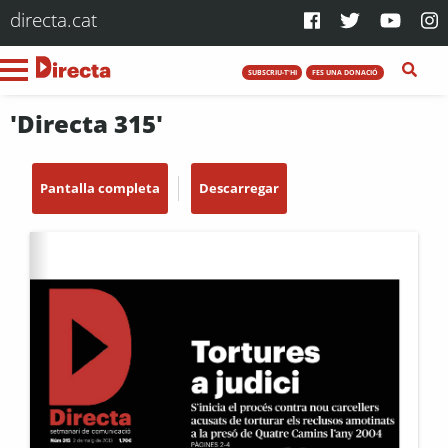
directa.cat
SUBSCRIU-T'HI
FES UNA DONACIÓ
'Directa 315'
Pantalla completa
Descarregar