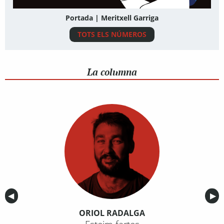
Portada | Meritxell Garriga
TOTS ELS NÚMEROS
La columna
Anterior
◀︎
Sig
▶︎
ORIOL RADALGA