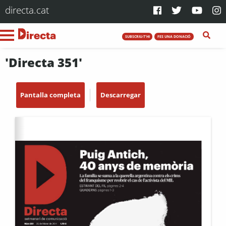
directa.cat
SUBSCRIU-T'HI
FES UNA DONACIÓ
'Directa 351'
Pantalla completa
Descarregar