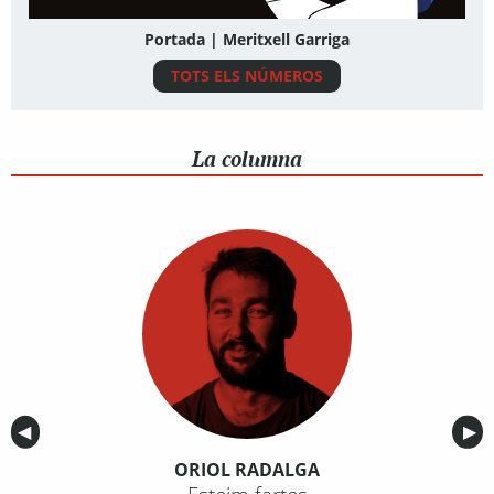
Portada | Meritxell Garriga
TOTS ELS NÚMEROS
La columna
Anterior
◀︎
Sig
▶︎
ORIOL RADALGA