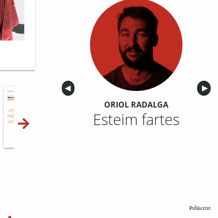
Anterior
◀︎
Sigu
▶︎
ORIOL RADALGA
Esteim fartes
10-11
12-13
14-15
Publicitat