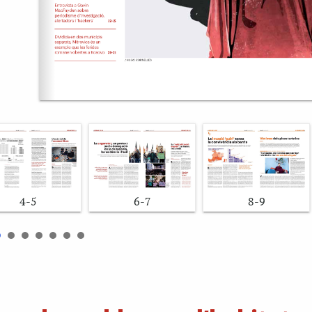
4-5
6-7
8-9