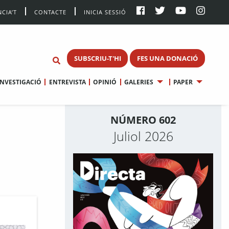
CIA’T
CONTACTE
INICIA SESSIÓ
SUBSCRIU-T'HI
FES UNA DONACIÓ
INVESTIGACIÓ
ENTREVISTA
OPINIÓ
GALERIES
PAPER
NÚMERO 602
Juliol 2026