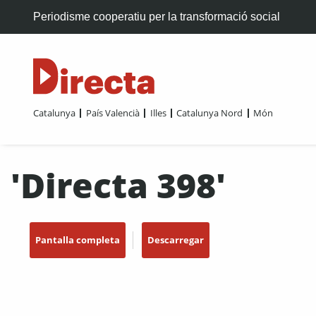
Periodisme cooperatiu per la transformació social
Catalunya
País Valencià
Illes
Catalunya Nord
Món
'Directa 398'
Pantalla completa
Descarregar