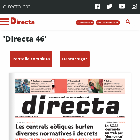
directa.cat
SUBSCRIU-T'HI
FES UNA DONACIÓ
'Directa 46'
Pantalla completa
Descarregar