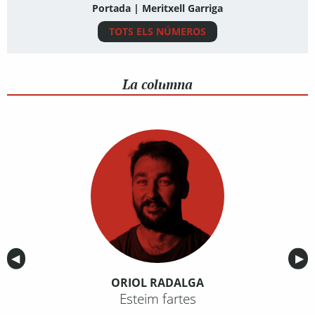
Portada | Meritxell Garriga
TOTS ELS NÚMEROS
La columna
Anterior
◀︎
Sig
▶︎
ORIOL RADALGA
Esteim fartes