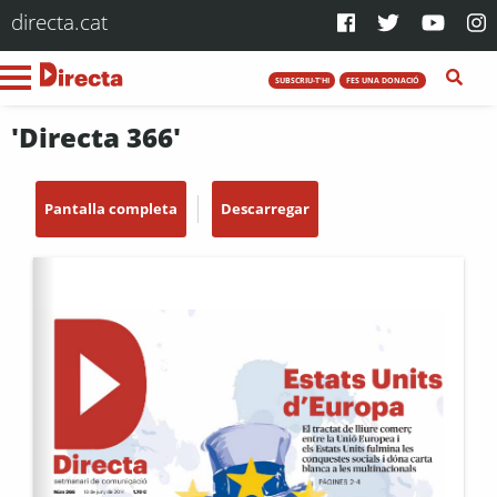
directa.cat
SUBSCRIU-T'HI
FES UNA DONACIÓ
'Directa 366'
Pantalla completa
Descarregar