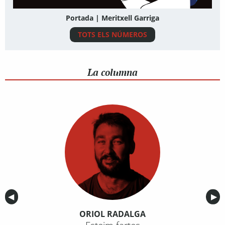
Portada | Meritxell Garriga
TOTS ELS NÚMEROS
La columna
Anterior
◀︎
Sig
▶︎
ORIOL RADALGA