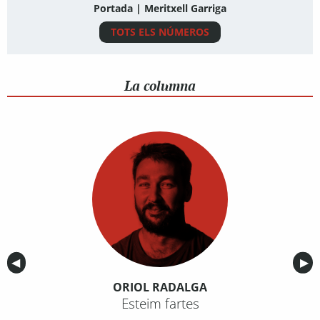
Portada | Meritxell Garriga
TOTS ELS NÚMEROS
La columna
Anterior
◀︎
Sig
▶︎
ORIOL RADALGA
Esteim fartes