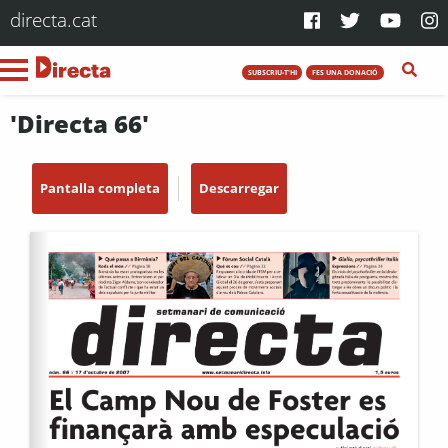
directa.cat
SUBSCRIU-T'HI
FES UNA DONACIÓ
'Directa 66'
Pantalla completa
Descarregar