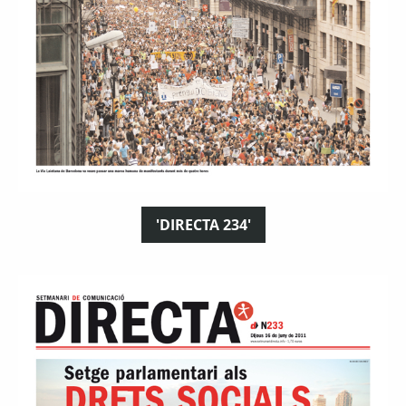
'DIRECTA 234'