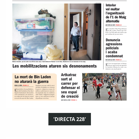
'DIRECTA 228'