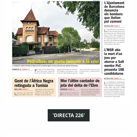
'DIRECTA 226'