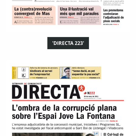
'DIRECTA 223'