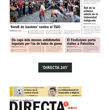
'DIRECTA 241'