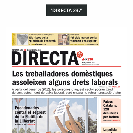
'DIRECTA 237'