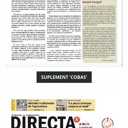
SUPLEMENT 'COBAS'