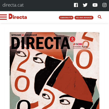
directa.cat
SUBSCRIU-T'HI
FES UNA DONACIÓ