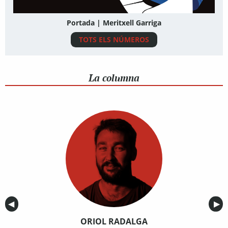
Portada | Meritxell Garriga
TOTS ELS NÚMEROS
La columna
Anterior
◀︎
Sig
▶︎
ORIOL RADALGA