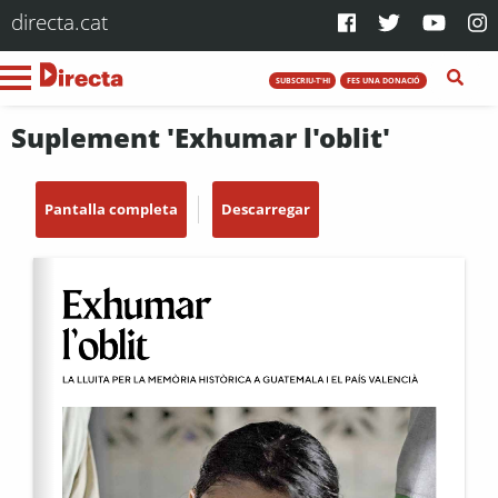
directa.cat
SUBSCRIU-T'HI
FES UNA DONACIÓ
Suplement 'Exhumar l'oblit'
Pantalla completa
Descarregar