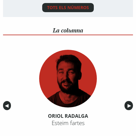
TOTS ELS NÚMEROS
La columna
Anterior
◀︎
Sig
▶︎
ORIOL RADALGA
Esteim fartes