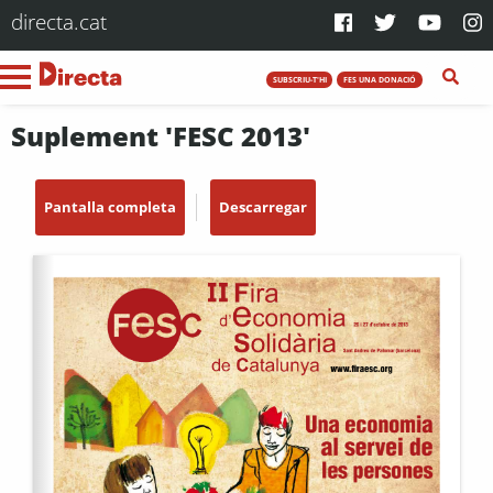
directa.cat
SUBSCRIU-T'HI
FES UNA DONACIÓ
Suplement 'FESC 2013'
Pantalla completa
Descarregar