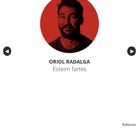
Anterior
◀︎
Sig
▶︎
ORIOL RADALGA
Esteim fartes
Publicitat