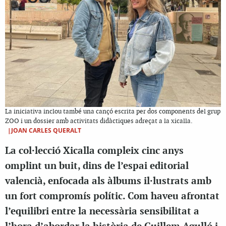
La iniciativa inclou també una cançó escrita per dos components del grup
ZOO i un dossier amb activitats didàctiques adreçat a la xicalla.
|JOAN CARLES QUERALT
La col·lecció Xicalla compleix cinc anys
omplint un buit, dins de l’espai editorial
valencià, enfocada als àlbums il·lustrats amb
un fort compromís polític. Com haveu afrontat
l’equilibri entre la necessària sensibilitat a