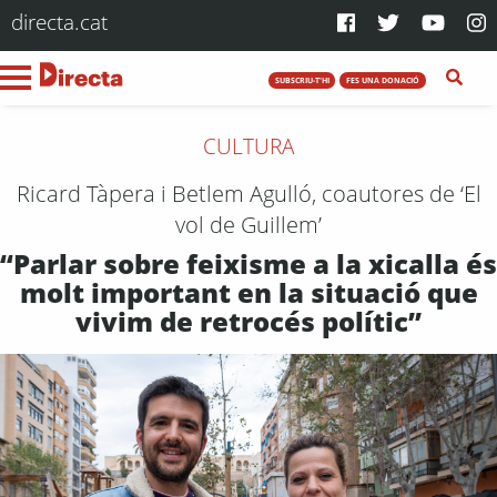
directa.cat
SUBSCRIU-T'HI
FES UNA DONACIÓ
CULTURA
Ricard Tàpera i Betlem Agulló, coautores de ‘El
vol de Guillem’
“Parlar sobre feixisme a la xicalla és
molt important en la situació que
vivim de retrocés polític”