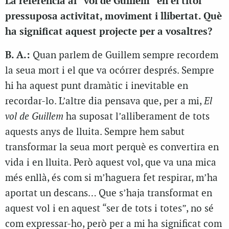
La referència al “vol de Guillem” en el títol
pressuposa activitat, moviment i llibertat. Què
ha significat aquest projecte per a vosaltres?
B. A.:
Quan parlem de Guillem sempre recordem
la seua mort i el que va ocórrer després. Sempre
hi ha aquest punt dramàtic i inevitable en
recordar-lo. L’altre dia pensava que, per a mi,
El
vol de Guillem
ha suposat l’alliberament de tots
aquests anys de lluita. Sempre hem sabut
transformar la seua mort perquè es convertira en
vida i en lluita. Però aquest vol, que va una mica
més enllà, és com si m’haguera fet respirar, m’ha
aportat un descans… Que s’haja transformat en
aquest vol i en aquest “ser de tots i totes”, no sé
com expressar-ho, però per a mi ha significat com