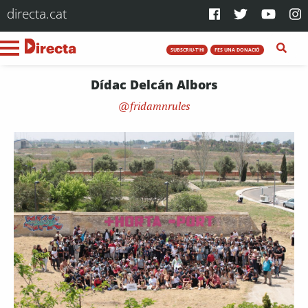
directa.cat
SUBSCRIU-T'HI
FES UNA DONACIÓ
Dídac Delcán Albors
fridamnrules