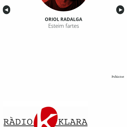
Anterior
◀︎
Sig
▶︎
ORIOL RADALGA
Esteim fartes
Publicitat