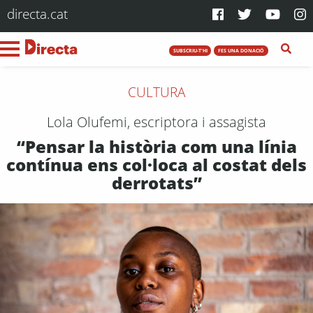
directa.cat
SUBSCRIU-T'HI
FES UNA DONACIÓ
CULTURA
Lola Olufemi, escriptora i assagista
“Pensar la història com una línia
contínua ens col·loca al costat dels
derrotats”