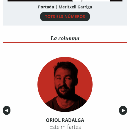
Portada | Meritxell Garriga
TOTS ELS NÚMEROS
La columna
Anterior
◀︎
Sig
▶︎
ORIOL RADALGA
Esteim fartes