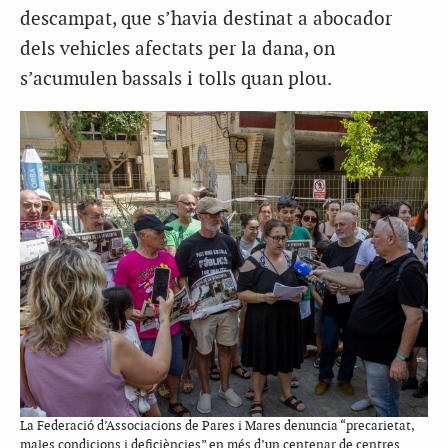
descampat, que s’havia destinat a abocador
dels vehicles afectats per la dana, on
s’acumulen bassals i tolls quan plou.
La Federació d’Associacions de Pares i Mares denuncia “precarietat,
males condicions i deficiències” en més d’un centenar de centres