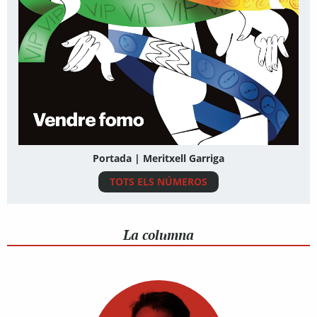
Portada | Meritxell Garriga
TOTS ELS NÚMEROS
La columna