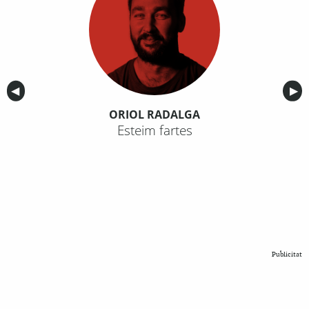
Anterior
◀︎
Sig
▶︎
ORIOL RADALGA
Esteim fartes
Publicitat