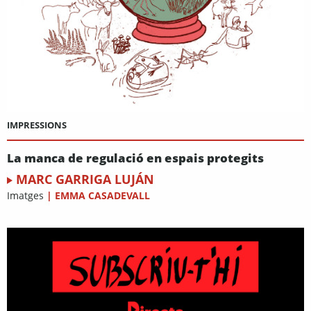
IMPRESSIONS
La manca de regulació en espais protegits
MARC GARRIGA LUJÁN
Imatges
|
EMMA CASADEVALL