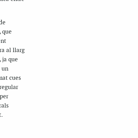
 de
, que
ent
a al llarg
 ja que
t un
mat cues
 regular
 per
rals
t.