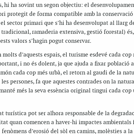
s, hi ha sovint un segon objectiu: el desenvolupamen
tori protegit de forma compatible amb la conservació
 el sector primari que s’hi ha desenvolupat al llarg d
 tradicional, ramaderia extensiva, gestió forestal) és,
ests valors s’hagin pogut conservar.
n molts d’aquests espais, el turisme esdevé cada cop
tant, i no és dolent, ja que ajuda a fixar població al
n món cada cop més urbà, el retorn al gaudi de la natu
de les persones, fa que aquestes contrades on la natura
manté més la seva essència original tingui cada cop
at turística pot ser alhora responsable de la degradac
itat quan comencen a haver-hi impactes ambientals f
 fenòmens d’erosió del sòl en camins, molèsties a la