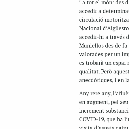
i a tot el món: des 
accedir a determinat
circulació motoritza
Nacional d’Aigüestor
accedir-hi a través 
Muniellos des de fa
valorades per un imp
es trobarà un espai 
qualitat. Però aques
anecdòtiques, i en l
Any rere any, l’afluè
en augment, pel seu 
increment substanci
COVID-19, que ha lim
visita d’espais natu