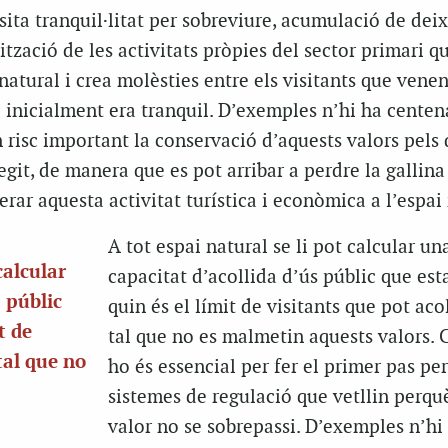
ita tranquil·litat per sobreviure, acumulació de dei
lització de les activitats pròpies del sector primari 
natural i crea molèsties entre els visitants que venen
 inicialment era tranquil. D’exemples n’hi ha centena
risc important la conservació d’aquests valors pels 
egit, de manera que es pot arribar a perdre la gallina
rar aquesta activitat turística i econòmica a l’espai 
A tot espai natural se li pot calcular un
calcular
capacitat d’acollida d’ús públic que est
 públic
quin és el límit de visitants que pot acol
t de
tal que no es malmetin aquests valors. 
tal que no
ho és essencial per fer el primer pas per
sistemes de regulació que vetllin perqu
valor no se sobrepassi. D’exemples n’hi