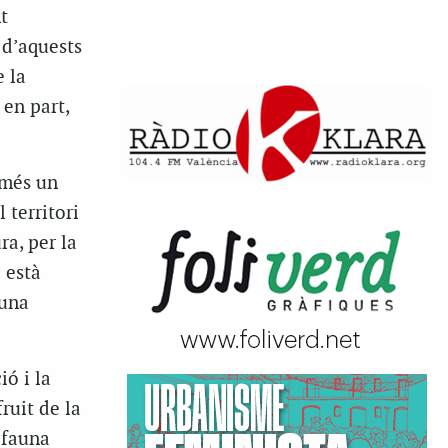
t
 d’aquests
e la
 en part,
 més un
 territori
ra, per la
 està
 una
ió i la
ruit de la
 fauna