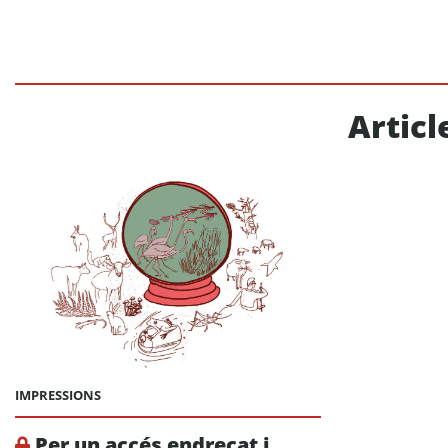
Articl
IMPRESSIONS
Per un accés endreçat i