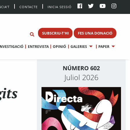
CIA’T
CONTACTE
INICIA SESSIÓ
SUBSCRIU-T'HI
FES UNA DONACIÓ
INVESTIGACIÓ
ENTREVISTA
OPINIÓ
GALERIES
PAPER
NÚMERO 602
Juliol 2026
its