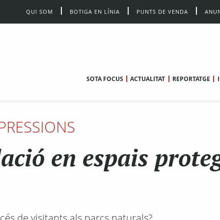
QUI SOM
BOTIGA EN LÍNIA
PUNTS DE VENDA
ANUN
SOTA FOCUS
ACTUALITAT
REPORTATGE
PRESSIONS
ació en espais proteg
ccés de visitants als parcs naturals?