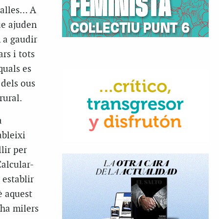
xalles… A
que ajuden
 a gaudir
rs i tots
quals es
 dels ous
rural.
a
ableixi
lir per
Calcular-
 establir
è aquest
 ha milers