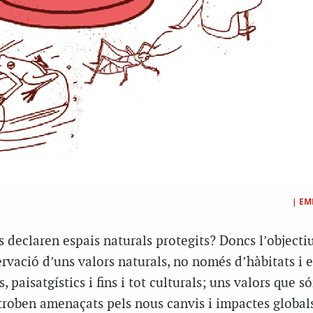
|
EM
 declaren espais naturals protegits? Doncs l’objecti
ervació d’uns valors naturals, no només d’hàbitats i e
 paisatgístics i fins i tot culturals; uns valors que s
 troben amenaçats pels nous canvis i impactes globals