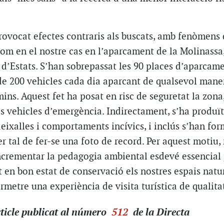
rovocat efectes contraris als buscats, amb fenòmens
com en el nostre cas en l’aparcament de la Molinassa
 d’Estats. S’han sobrepassat les 90 places d’aparcam
e 200 vehicles cada dia aparcant de qualsevol maner
ins. Aquest fet ha posat en risc de seguretat la zona,
als vehicles d’emergència. Indirectament, s’ha produï
ixalles i comportaments incívics, i inclús s’han for
er tal de fer-se una foto de record. Per aquest motiu,
incrementar la pedagogia ambiental esdevé essencial
en bon estat de conservació els nostres espais natu
ermetre una experiència de visita turística de qualita
ticle
publicat al número
512
de la Directa