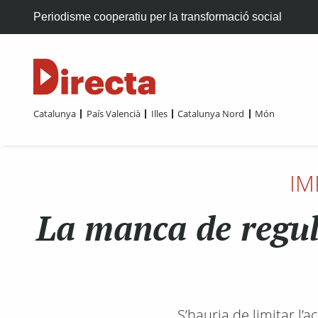
Periodisme cooperatiu per la transformació social
Catalunya
País Valencià
Illes
Catalunya Nord
Món
IM
La manca de regul
S’hauria de limitar l’a