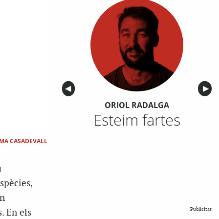
Anterior
◀︎
Sigu
▶︎
ORIOL RADALGA
Esteim fartes
MA CASADEVALL
u
spècies,
ón
Publicitat
. En els