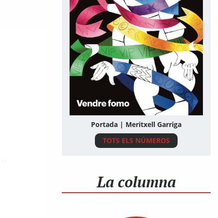
Portada | Meritxell Garriga
TOTS ELS NÚMEROS
La columna