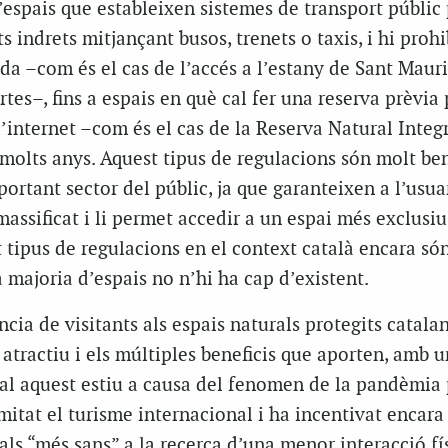
d’espais que estableixen sistemes de transport públic
s indrets mitjançant busos, trenets o taxis, i hi proh
da –com és el cas de l’accés a l’estany de Sant Mauri
tes–, fins a espais en què cal fer una reserva prèvia 
d’internet –com és el cas de la Reserva Natural Integ
 molts anys. Aquest tipus de regulacions són molt be
ortant sector del públic, ja que garanteixen a l’usua
massificat i li permet accedir a un espai més exclusiu
t tipus de regulacions en el context català encara só
a majoria d’espais no n’hi ha cap d’existent.
ncia de visitants als espais naturals protegits catala
atractiu i els múltiples beneficis que aporten, amb u
al aquest estiu a causa del fenomen de la pandèmia 
itat el turisme internacional i ha incentivat encara
rals “més sans” a la recerca d’una menor interacció fí