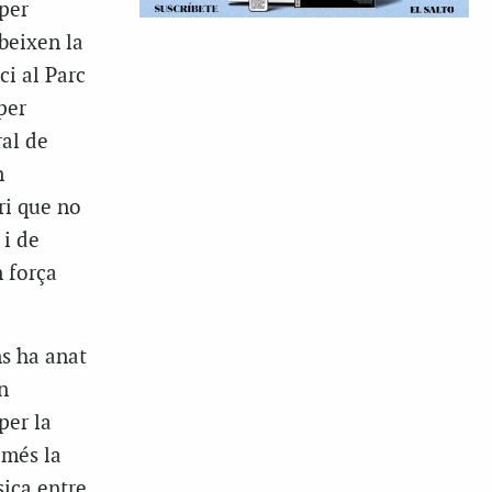
 per
ibeixen la
ci al Parc
per
ral de
n
ri que no
 i de
n força
ns ha anat
n
per la
 més la
sica entre