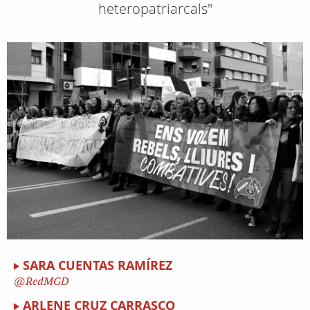
heteropatriarcals"
SARA CUENTAS RAMÍREZ
RedMGD
ARLENE CRUZ CARRASCO