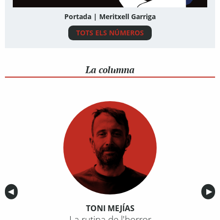
Portada | Meritxell Garriga
TOTS ELS NÚMEROS
La columna
Anterior
◀︎
Sig
▶︎
TONI MEJÍAS
La rutina de l'horror