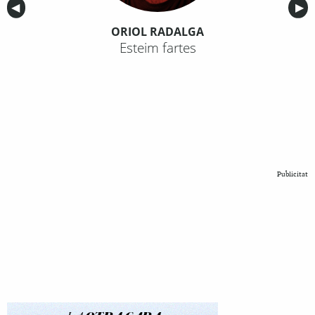
Anterior
◀︎
Sig
▶︎
ORIOL RADALGA
Esteim fartes
Publicitat