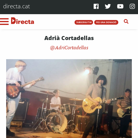
directa.cat
SUBSCRIU-T'HI
FES UNA DONACIÓ
Adrià Cortadellas
AdriCortadellas