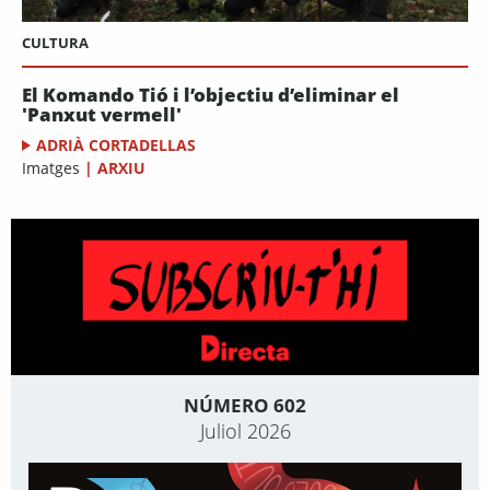
CULTURA
El Komando Tió i l’objectiu d’eliminar el
'Panxut vermell'
ADRIÀ CORTADELLAS
Imatges
|
ARXIU
NÚMERO 602
Juliol 2026