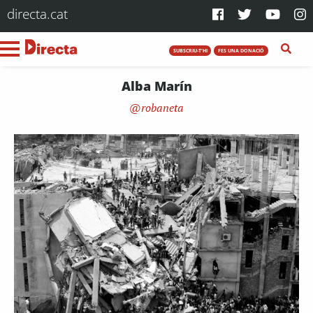
directa.cat
SUBSCRIU-T'HI
FES UNA DONACIÓ
Alba Marín
robaneta