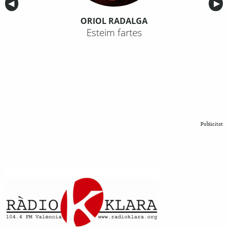
Anterior
◀︎
Sig
▶︎
ORIOL RADALGA
Esteim fartes
Publicitat