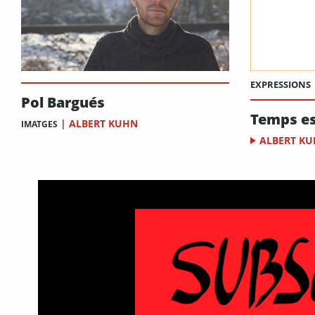
EXPRESSIONS
Pol Bargués
Temps es
|
ALBERT KUHN
IMATGES
ALBERT K