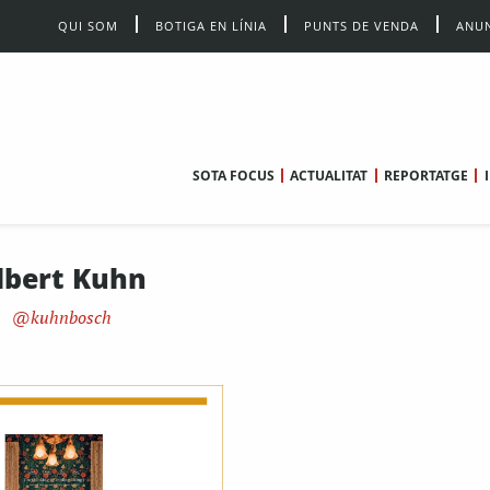
QUI SOM
BOTIGA EN LÍNIA
PUNTS DE VENDA
ANUN
SOTA FOCUS
ACTUALITAT
REPORTATGE
lbert Kuhn
kuhnbosch