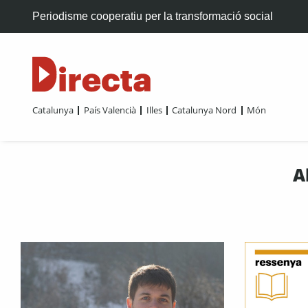
Periodisme cooperatiu per la transformació social
Catalunya
País Valencià
Illes
Catalunya Nord
Món
A