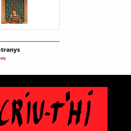
tranys
UHN