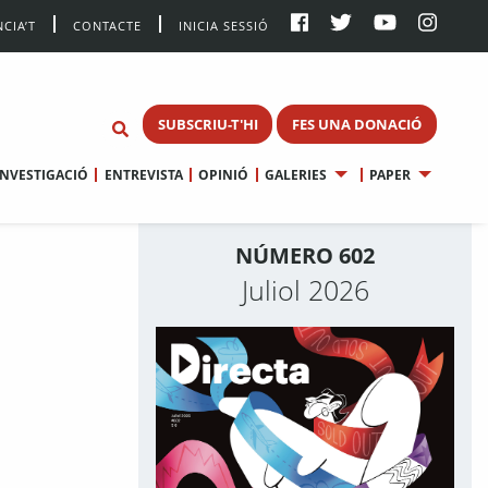
CIA’T
CONTACTE
INICIA SESSIÓ
SUBSCRIU-T'HI
FES UNA DONACIÓ
INVESTIGACIÓ
ENTREVISTA
OPINIÓ
GALERIES
PAPER
NÚMERO 602
Juliol 2026