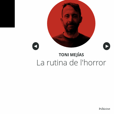
Anterior
◀︎
Sigu
▶︎
TONI MEJÍAS
La rutina de l'horror
Publicitat