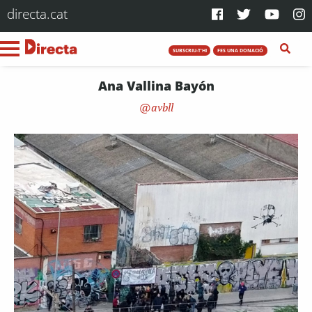
directa.cat
SUBSCRIU-T'HI
FES UNA DONACIÓ
Ana Vallina Bayón
avbll