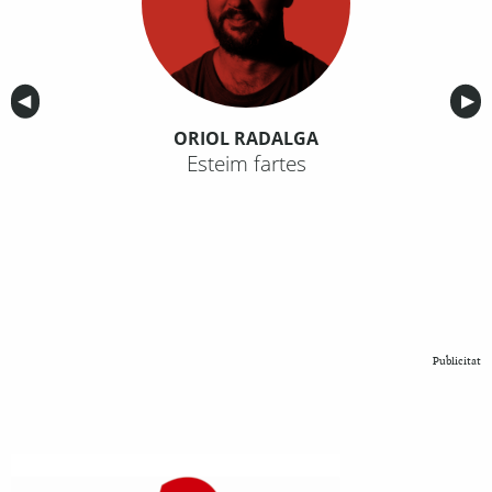
Anterior
◀︎
Sig
▶︎
ORIOL RADALGA
Esteim fartes
Publicitat