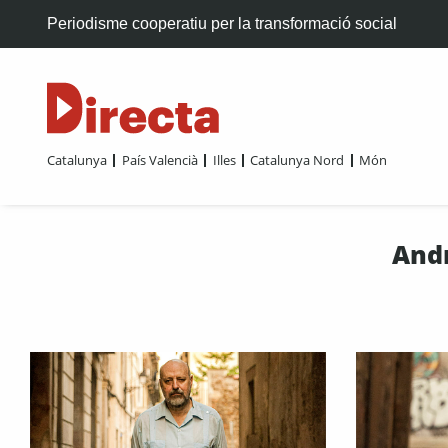
Periodisme cooperatiu per la transformació social
Catalunya
País Valencià
Illes
Catalunya Nord
Món
Andr