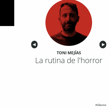
Anterior
◀︎
Sigu
▶︎
TONI MEJÍAS
La rutina de l'horror
Publicitat