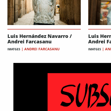
Luis Hernández Navarro /
Luis Her
Andrei Farcasanu
Andrei F
|
ANDREI FARCASANU
|
AN
IMATGES
IMATGES