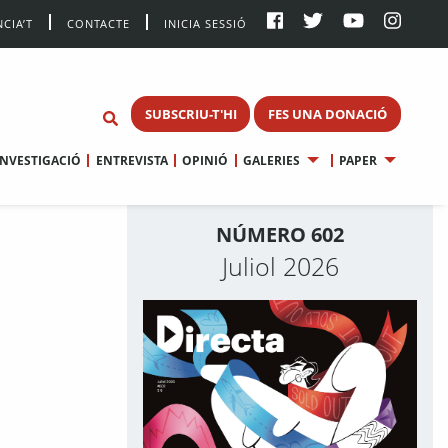
CIA’T
CONTACTE
INICIA SESSIÓ
SUBSCRIU-T'HI
FES UNA DONACIÓ
INVESTIGACIÓ
ENTREVISTA
OPINIÓ
GALERIES
PAPER
NÚMERO 602
Juliol 2026