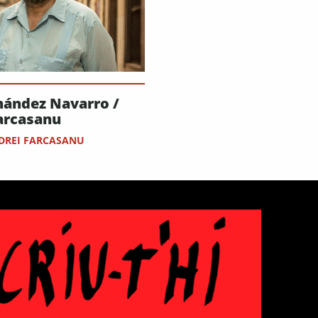
nández Navarro /
arcasanu
DREI FARCASANU