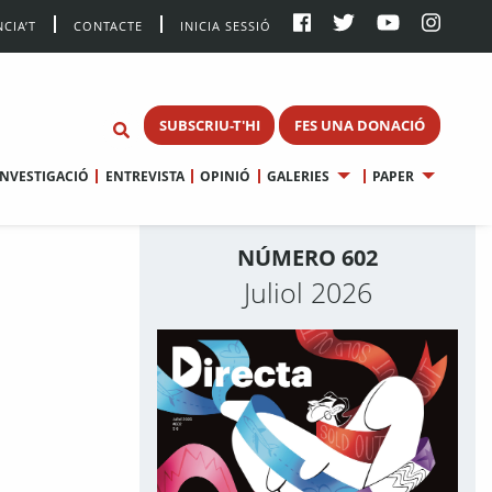
CIA’T
CONTACTE
INICIA SESSIÓ
SUBSCRIU-T'HI
FES UNA DONACIÓ
INVESTIGACIÓ
ENTREVISTA
OPINIÓ
GALERIES
PAPER
NÚMERO 602
Juliol 2026