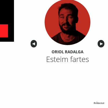
Anterior
◀︎
Sigu
▶︎
ORIOL RADALGA
Esteim fartes
Publicitat