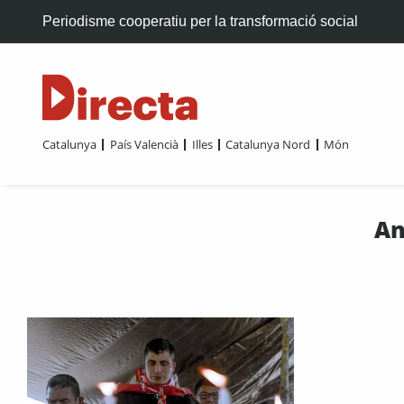
Periodisme cooperatiu per la transformació social
Catalunya
País Valencià
Illes
Catalunya Nord
Món
An