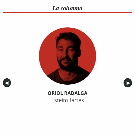
La columna
Anterior
◀︎
Sig
▶︎
ORIOL RADALGA
Esteim fartes