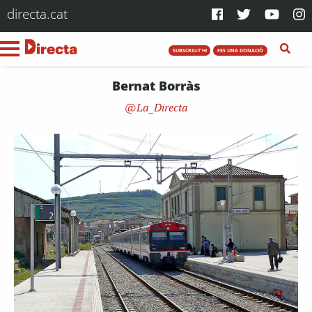
directa.cat
SUBSCRIU-T'HI
FES UNA DONACIÓ
Bernat Borràs
La_Directa