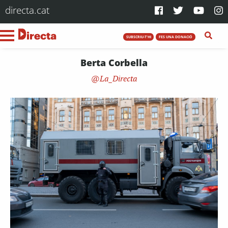
directa.cat
SUBSCRIU-T'HI
FES UNA DONACIÓ
Berta Corbella
La_Directa