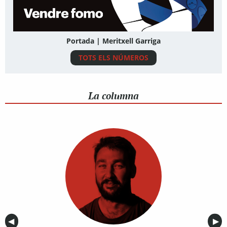
Portada | Meritxell Garriga
TOTS ELS NÚMEROS
La columna
Anterior
◀︎
Sig
▶︎