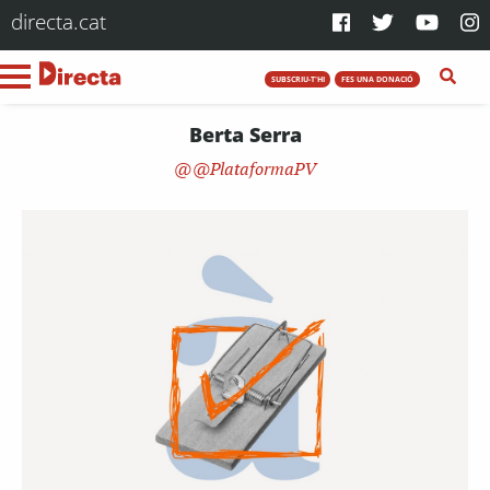
directa.cat
SUBSCRIU-T'HI
FES UNA DONACIÓ
Berta Serra
@PlataformaPV