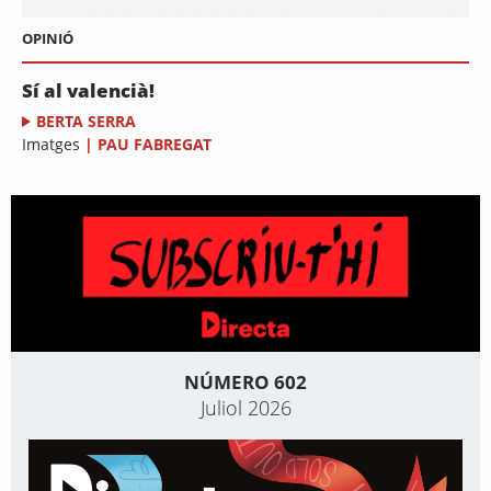
OPINIÓ
Sí al valencià!
BERTA SERRA
Imatges
|
PAU FABREGAT
NÚMERO 602
Juliol 2026