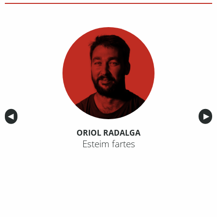
Anterior
◀︎
Sig
▶︎
ORIOL RADALGA
Esteim fartes