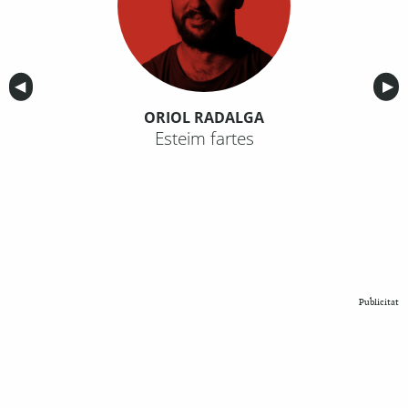
Anterior
◀︎
Sig
▶︎
ORIOL RADALGA
Esteim fartes
Publicitat