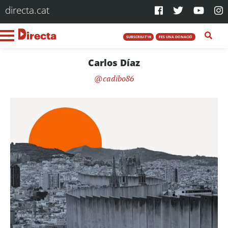
directa.cat
SUBSCRIU-T'HI
FES UNA DONACIÓ
Carlos Díaz
cadibo86