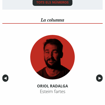
TOTS ELS NÚMEROS
La columna
Anterior
◀︎
Sig
▶︎
ORIOL RADALGA
Esteim fartes