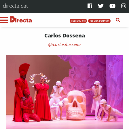
directa.cat
SUBSCRIU-T'HI
FES UNA DONACIÓ
Carlos Dossena
carlosdossena