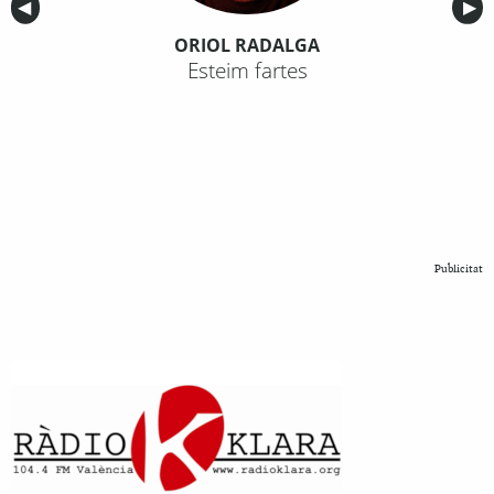
Anterior
◀︎
Sig
▶︎
ORIOL RADALGA
Esteim fartes
Publicitat