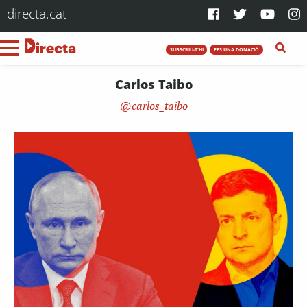
directa.cat
SUBSCRIU-T'HI
FES UNA DONACIÓ
Carlos Taibo
carlos_taibo