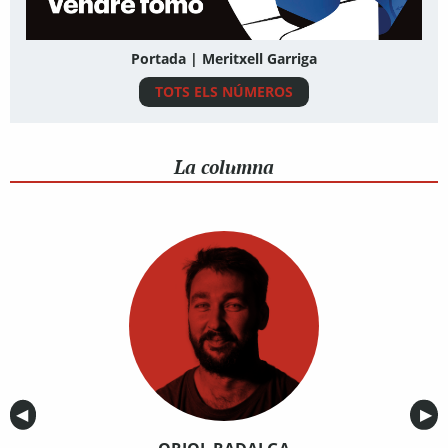
Portada | Meritxell Garriga
TOTS ELS NÚMEROS
La columna
Anterior
◀︎
Sig
▶︎