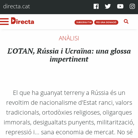
directa.cat
SUBSCRIU-T'HI
FES UNA DONACIÓ
ANÀLISI
L'OTAN, Rússia i Ucraïna: una glossa
impertinent
El que ha guanyat terreny a Rússia és un
revoltim de nacionalisme d'Estat ranci, valors
tradicionals, ortodòxies religioses, oligarques
immorals, desigualtats punyents, militarització,
repressió i... sana economia de mercat. No sé