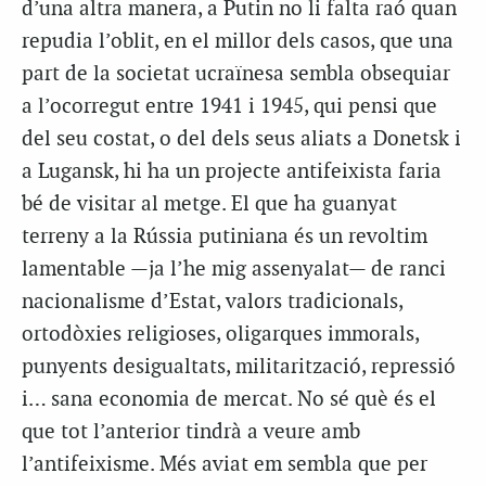
d’una altra manera, a Putin no li falta raó quan
repudia l’oblit, en el millor dels casos, que una
part de la societat ucraïnesa sembla obsequiar
a l’ocorregut entre 1941 i 1945, qui pensi que
del seu costat, o del dels seus aliats a Donetsk i
a Lugansk, hi ha un projecte antifeixista faria
bé de visitar al metge. El que ha guanyat
terreny a la Rússia putiniana és un revoltim
lamentable —ja l’he mig assenyalat— de ranci
nacionalisme d’Estat, valors tradicionals,
ortodòxies religioses, oligarques immorals,
punyents desigualtats, militarització, repressió
i… sana economia de mercat. No sé què és el
que tot l’anterior tindrà a veure amb
l’antifeixisme. Més aviat em sembla que per