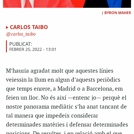
|
BYRON MAHER
CARLOS TAIBO
carlos_taibo
PUBLICAT:
FEBRER 25, 2022 - 13:01
M’hauria agradat molt que aquestes línies
veiessin la llum en algun d’aquests periòdics
que temps enrere, a Madrid o a Barcelona, em
feien un lloc. No és així —entenc jo— perquè el
nostre panorama mediàtic s’ha anat tancant de
tal manera que impedeix considerar
determinades matèries i defensar determinades
posicions. De resultes, i en relació amb el que