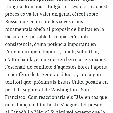
Hongria, Romania i Bulgària—. Gràcies a aquest
procés es va fer valer un genuí cèrcol sobre
Rússia que en una de les seves claus
fonamentals obeïa al propòsit de limitar en la
mesura del possible la reaparició, amb
consistència, d’una potència important en
l’orient europeu. Importa, i molt, subratllar,
d’altra banda, el que deixen ben clar els mapes:
l’escenari de conflicte d’aquestes hores l’aporta
la perifèria de la Federació Russa, i no algun
territori que, pròxim als Estats Units, posaria en
perill la seguretat de Washington i San
Francisco. Com reaccionaria els EUA en cas que
una aliança militar hostil s’hagués fet present
al Canadà i a Mèxic? Si algú vol agregar que la