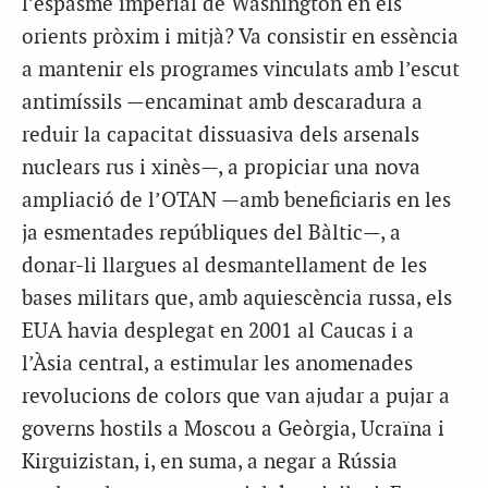
l’espasme imperial de Washington en els
orients pròxim i mitjà? Va consistir en essència
a mantenir els programes vinculats amb l’escut
antimíssils —encaminat amb descaradura a
reduir la capacitat dissuasiva dels arsenals
nuclears rus i xinès—, a propiciar una nova
ampliació de l’OTAN —amb beneficiaris en les
ja esmentades repúbliques del Bàltic—, a
donar-li llargues al desmantellament de les
bases militars que, amb aquiescència russa, els
EUA havia desplegat en 2001 al Caucas i a
l’Àsia central, a estimular les anomenades
revolucions de colors que van ajudar a pujar a
governs hostils a Moscou a Geòrgia, Ucraïna i
Kirguizistan, i, en suma, a negar a Rússia