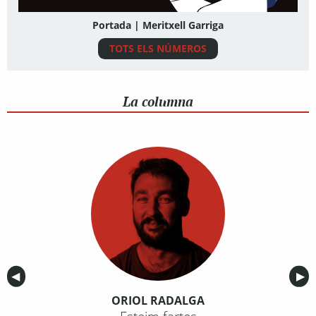
Portada | Meritxell Garriga
TOTS ELS NÚMEROS
La columna
Anterior
◀︎
Sig
▶︎
ORIOL RADALGA