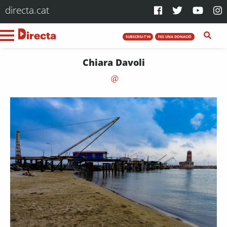
directa.cat
SUBSCRIU-T'HI
FES UNA DONACIÓ
Chiara Davoli