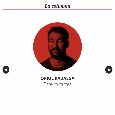
La columna
Anterior
◀︎
Sig
▶︎
ORIOL RADALGA
Esteim fartes