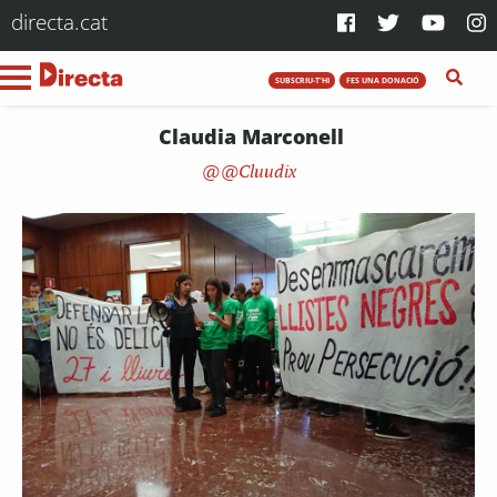
directa.cat
SUBSCRIU-T'HI
FES UNA DONACIÓ
Claudia Marconell
@Cluudix