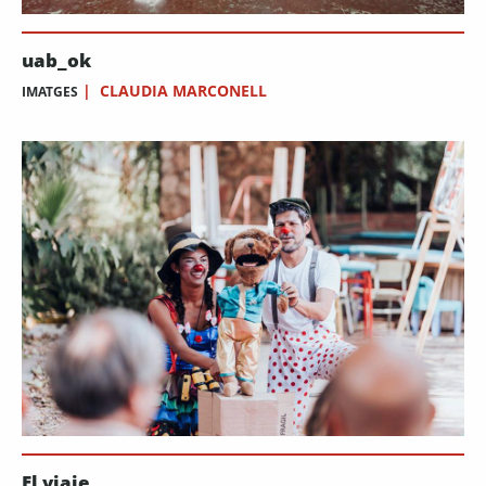
uab_ok
|
CLAUDIA MARCONELL
IMATGES
El viaje