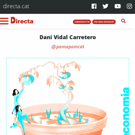
directa.cat
SUBSCRIU-T'HI
FES UNA DONACIÓ
Dani Vidal Carretero
pamapamcat