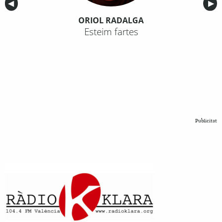
Anterior
◀︎
Sig
▶︎
ORIOL RADALGA
Esteim fartes
Publicitat